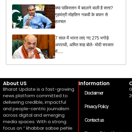
क्या पाकिस्तान में बदलने वाली है सत्ता?
गृहमंत्री मोहसिन नकवी के बयान से
हलचल
7 साल में भारत लाए गए 275 भगोड़े
अपराधी, अमित शाह बोले- मोदी सरकार
में….
About US
Information
C
Bharat Update is a fast-growing
G
Disclaimer
news platform committed to
2
delivering credible, impactful
Privacy Policy
and people-centric journalism
across digital and emerging
Contact us
media spaces. With a strong
focus on ” khabbar sabse pehle