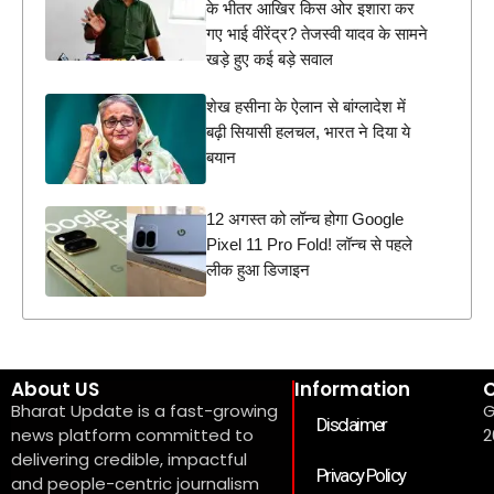
के भीतर आखिर किस ओर इशारा कर
गए भाई वीरेंद्र? तेजस्वी यादव के सामने
खड़े हुए कई बड़े सवाल
शेख हसीना के ऐलान से बांग्लादेश में
बढ़ी सियासी हलचल, भारत ने दिया ये
बयान
12 अगस्त को लॉन्च होगा Google
Pixel 11 Pro Fold! लॉन्च से पहले
लीक हुआ डिजाइन
About US
Information
C
Bharat Update is a fast-growing
G
Disclaimer
news platform committed to
2
delivering credible, impactful
Privacy Policy
and people-centric journalism