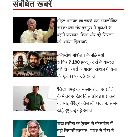
संबंधित खबरें
मोहन भागवत का सबसे बड़ा राजनीतिक
संदेश: क्या संघ प्रमुख ने युवाओं के
बहाने सरकार, विपक्ष और पूरे सिस्टम
को आईना दिखाया?
कॉकरोच आंदोलन के पीछे बड़ी
साजिश? 180 इन्फ्लुएंसर्स के वायरल
दावे से गरमाई सियासत, सोशल मीडिया
की भूमिका पर उठे सवाल
‘जिंदा चमड़े का सप्लायर’… आरजेडी
के भीतर आखिर किस ओर इशारा कर
गए भाई वीरेंद्र? तेजस्वी यादव के सामने
खड़े हुए कई बड़े सवाल
शेख हसीना के ऐलान से बांग्लादेश में
बढ़ी सियासी हलचल, भारत ने दिया ये