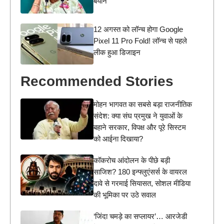
बयान
12 अगस्त को लॉन्च होगा Google
Pixel 11 Pro Fold! लॉन्च से पहले
लीक हुआ डिजाइन
Recommended Stories
मोहन भागवत का सबसे बड़ा राजनीतिक
संदेश: क्या संघ प्रमुख ने युवाओं के
बहाने सरकार, विपक्ष और पूरे सिस्टम
को आईना दिखाया?
कॉकरोच आंदोलन के पीछे बड़ी
साजिश? 180 इन्फ्लुएंसर्स के वायरल
दावे से गरमाई सियासत, सोशल मीडिया
की भूमिका पर उठे सवाल
‘जिंदा चमड़े का सप्लायर’… आरजेडी