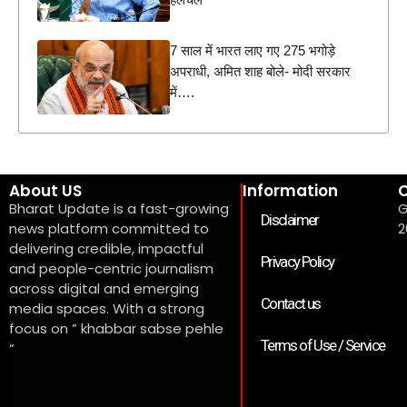
7 साल में भारत लाए गए 275 भगोड़े
अपराधी, अमित शाह बोले- मोदी सरकार
में….
About US
Information
C
Bharat Update is a fast-growing
G
Disclaimer
news platform committed to
2
delivering credible, impactful
Privacy Policy
and people-centric journalism
across digital and emerging
Contact us
media spaces. With a strong
focus on ” khabbar sabse pehle
Terms of Use / Service
“