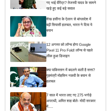
गए भाई वीरेंद्र? तेजस्वी यादव के सामने
खड़े हुए कई बड़े सवाल
शेख हसीना के ऐलान से बांग्लादेश में
बढ़ी सियासी हलचल, भारत ने दिया ये
बयान
12 अगस्त को लॉन्च होगा Google
Pixel 11 Pro Fold! लॉन्च से पहले
लीक हुआ डिजाइन
क्या पाकिस्तान में बदलने वाली है सत्ता?
गृहमंत्री मोहसिन नकवी के बयान से
हलचल
7 साल में भारत लाए गए 275 भगोड़े
अपराधी, अमित शाह बोले- मोदी सरकार
में….