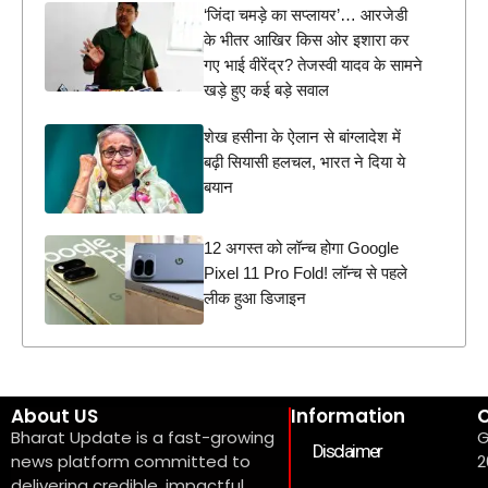
‘जिंदा चमड़े का सप्लायर’… आरजेडी
के भीतर आखिर किस ओर इशारा कर
गए भाई वीरेंद्र? तेजस्वी यादव के सामने
खड़े हुए कई बड़े सवाल
शेख हसीना के ऐलान से बांग्लादेश में
बढ़ी सियासी हलचल, भारत ने दिया ये
बयान
12 अगस्त को लॉन्च होगा Google
Pixel 11 Pro Fold! लॉन्च से पहले
लीक हुआ डिजाइन
About US
Information
C
Bharat Update is a fast-growing
G
Disclaimer
news platform committed to
2
delivering credible, impactful