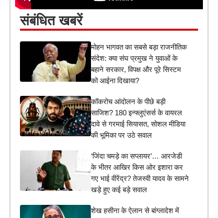
संबंधित खबरें
मोहन भागवत का सबसे बड़ा राजनीतिक
संदेश: क्या संघ प्रमुख ने युवाओं के
बहाने सरकार, विपक्ष और पूरे सिस्टम
को आईना दिखाया?
कॉकरोच आंदोलन के पीछे बड़ी
साजिश? 180 इन्फ्लुएंसर्स के वायरल
दावे से गरमाई सियासत, सोशल मीडिया
की भूमिका पर उठे सवाल
‘जिंदा चमड़े का सप्लायर’… आरजेडी
के भीतर आखिर किस ओर इशारा कर
गए भाई वीरेंद्र? तेजस्वी यादव के सामने
खड़े हुए कई बड़े सवाल
शेख हसीना के ऐलान से बांग्लादेश में