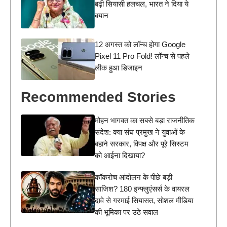
बढ़ी सियासी हलचल, भारत ने दिया ये
बयान
12 अगस्त को लॉन्च होगा Google
Pixel 11 Pro Fold! लॉन्च से पहले
लीक हुआ डिजाइन
Recommended Stories
मोहन भागवत का सबसे बड़ा राजनीतिक
संदेश: क्या संघ प्रमुख ने युवाओं के
बहाने सरकार, विपक्ष और पूरे सिस्टम
को आईना दिखाया?
कॉकरोच आंदोलन के पीछे बड़ी
साजिश? 180 इन्फ्लुएंसर्स के वायरल
दावे से गरमाई सियासत, सोशल मीडिया
की भूमिका पर उठे सवाल