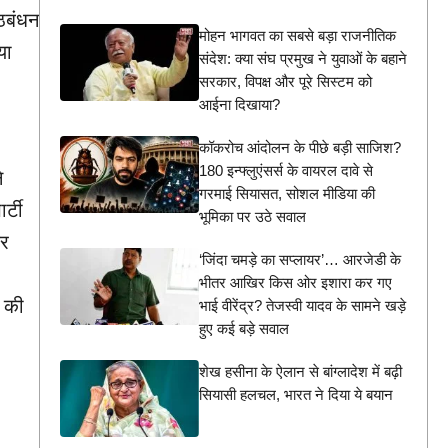
ठबंधन
मोहन भागवत का सबसे बड़ा राजनीतिक
या
संदेश: क्या संघ प्रमुख ने युवाओं के बहाने
सरकार, विपक्ष और पूरे सिस्टम को
आईना दिखाया?
कॉकरोच आंदोलन के पीछे बड़ी साजिश?
180 इन्फ्लुएंसर्स के वायरल दावे से
े
गरमाई सियासत, सोशल मीडिया की
र्टी
भूमिका पर उठे सवाल
कर
‘जिंदा चमड़े का सप्लायर’… आरजेडी के
भीतर आखिर किस ओर इशारा कर गए
व की
भाई वीरेंद्र? तेजस्वी यादव के सामने खड़े
हुए कई बड़े सवाल
शेख हसीना के ऐलान से बांग्लादेश में बढ़ी
सियासी हलचल, भारत ने दिया ये बयान