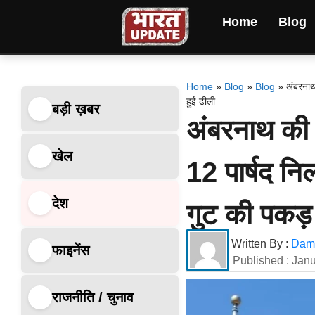
Home
Blog
Home
»
Blog
»
Blog
»
अंबरनाथ 
हुई ढीली
बड़ी ख़बर
अंबरनाथ की र
खेल
12 पार्षद निल
देश
गुट की पकड़ 
Written By :
Dami
फाइनेंस
Published :
Janu
राजनीति / चुनाव