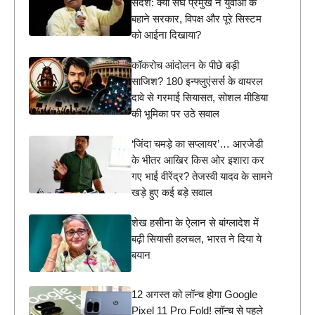
संदेश: क्या संघ प्रमुख ने युवाओं के
बहाने सरकार, विपक्ष और पूरे सिस्टम
को आईना दिखाया?
कॉकरोच आंदोलन के पीछे बड़ी
साजिश? 180 इन्फ्लुएंसर्स के वायरल
दावे से गरमाई सियासत, सोशल मीडिया
की भूमिका पर उठे सवाल
‘जिंदा चमड़े का सप्लायर’… आरजेडी
के भीतर आखिर किस ओर इशारा कर
गए भाई वीरेंद्र? तेजस्वी यादव के सामने
खड़े हुए कई बड़े सवाल
शेख हसीना के ऐलान से बांग्लादेश में
बढ़ी सियासी हलचल, भारत ने दिया ये
बयान
12 अगस्त को लॉन्च होगा Google
Pixel 11 Pro Fold! लॉन्च से पहले