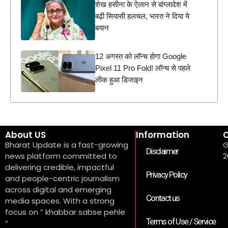
शेख हसीना के ऐलान से बांग्लादेश में
बढ़ी सियासी हलचल, भारत ने दिया ये
बयान
12 अगस्त को लॉन्च होगा Google
Pixel 11 Pro Fold! लॉन्च से पहले
लीक हुआ डिजाइन
About US
Information
C
Bharat Update is a fast-growing
G
Disclaimer
news platform committed to
2
delivering credible, impactful
Privacy Policy
and people-centric journalism
across digital and emerging
Contact us
media spaces. With a strong
focus on ” khabbar sabse pehle
Terms of Use / Service
“