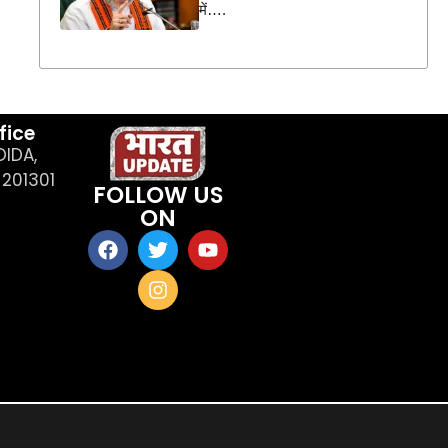
में….
fice
OIDA,
201301
FOLLOW US
ON