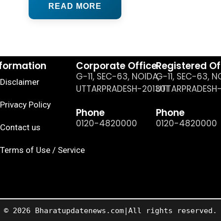
READ MORE
nformation
Corporate Office
Registered Of
G-11, SEC-63, NOIDA,
G-11, SEC-63, N
Disclaimer
UTTARPRADESH-201301
UTTARPRADESH-
Privacy Policy
Phone
Phone
0120-4820000
0120-4820000
Contact us
Terms of Use / Service
© 2026 Bharatupdatenews.com|All rights reserved.