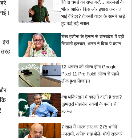
‘जिंदा चमड़े का सप्लायर’… आरजेडी के
हरे
भीतर आखिर किस ओर इशारा कर गए
ो गई।
भाई वीरेंद्र? तेजस्वी यादव के सामने खड़े
हुए कई बड़े सवाल
शेख हसीना के ऐलान से बांग्लादेश में बढ़ी
। इस
सियासी हलचल, भारत ने दिया ये बयान
ी तरह
12 अगस्त को लॉन्च होगा Google
Pixel 11 Pro Fold! लॉन्च से पहले
लीक हुआ डिजाइन
ू और
क्या पाकिस्तान में बदलने वाली है सत्ता?
 कि
गृहमंत्री मोहसिन नकवी के बयान से
ए
हलचल
7 साल में भारत लाए गए 275 भगोड़े
अपराधी, अमित शाह बोले- मोदी सरकार