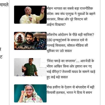
मामले
मोहन भागवत का सबसे बड़ा राजनीतिक
संदेश: क्या संघ प्रमुख ने युवाओं के बहाने
सरकार, विपक्ष और पूरे सिस्टम को
आईना दिखाया?
कॉकरोच आंदोलन के पीछे बड़ी साजिश?
180 इन्फ्लुएंसर्स के वायरल दावे से
गरमाई सियासत, सोशल मीडिया की
े
भूमिका पर उठे सवाल
ाट
‘जिंदा चमड़े का सप्लायर’… आरजेडी के
भीतर आखिर किस ओर इशारा कर गए
भाई वीरेंद्र? तेजस्वी यादव के सामने खड़े
हुए कई बड़े सवाल
शेख हसीना के ऐलान से बांग्लादेश में बढ़ी
सियासी हलचल, भारत ने दिया ये बयान