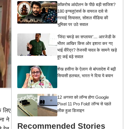
कॉकरोच आंदोलन के पीछे बड़ी साजिश?
180 इन्फ्लुएंसर्स के वायरल दावे से
गरमाई सियासत, सोशल मीडिया की
भूमिका पर उठे सवाल
‘जिंदा चमड़े का सप्लायर’… आरजेडी के
भीतर आखिर किस ओर इशारा कर गए
भाई वीरेंद्र? तेजस्वी यादव के सामने खड़े
हुए कई बड़े सवाल
शेख हसीना के ऐलान से बांग्लादेश में बढ़ी
सियासी हलचल, भारत ने दिया ये बयान
12 अगस्त को लॉन्च होगा Google
Pixel 11 Pro Fold! लॉन्च से पहले
के लिए
लीक हुआ डिजाइन
ना ने
Recommended Stories
 रेन