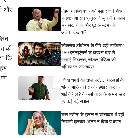
खी और
मोहन भागवत का सबसे बड़ा राजनीतिक
संदेश: क्या संघ प्रमुख ने युवाओं के बहाने
सरकार, विपक्ष और पूरे सिस्टम को
आईना दिखाया?
्रित
कॉकरोच आंदोलन के पीछे बड़ी साजिश?
बात की
180 इन्फ्लुएंसर्स के वायरल दावे से
या कि
गरमाई सियासत, सोशल मीडिया की
भूमिका पर उठे सवाल
्रम
त की
‘जिंदा चमड़े का सप्लायर’… आरजेडी के
भीतर आखिर किस ओर इशारा कर गए
भाई वीरेंद्र? तेजस्वी यादव के सामने खड़े
हुए कई बड़े सवाल
शेख हसीना के ऐलान से बांग्लादेश में बढ़ी
सियासी हलचल, भारत ने दिया ये बयान