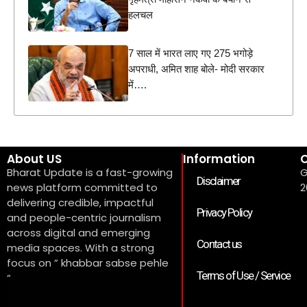
हलचल
7 साल में भारत लाए गए 275 भगोड़े
अपराधी, अमित शाह बोले- मोदी सरकार
में….
About US
Information
C
Bharat Update is a fast-growing
G
Disclaimer
news platform committed to
2
delivering credible, impactful
Privacy Policy
and people-centric journalism
across digital and emerging
Contact us
media spaces. With a strong
focus on ” khabbar sabse pehle
Terms of Use / Service
“