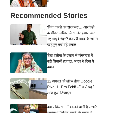
में….
Recommended Stories
‘जिंदा चमड़े का सप्लायर’… आरजेडी
के भीतर आखिर किस ओर इशारा कर
गए भाई वीरेंद्र? तेजस्वी यादव के सामने
खड़े हुए कई बड़े सवाल
शेख हसीना के ऐलान से बांग्लादेश में
बढ़ी सियासी हलचल, भारत ने दिया ये
बयान
12 अगस्त को लॉन्च होगा Google
Pixel 11 Pro Fold! लॉन्च से पहले
लीक हुआ डिजाइन
क्या पाकिस्तान में बदलने वाली है सत्ता?
गृहमंत्री मोहसिन नकवी के बयान से