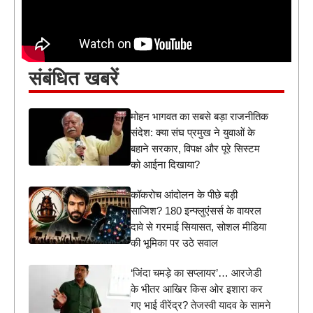
संबंधित खबरें
मोहन भागवत का सबसे बड़ा राजनीतिक
संदेश: क्या संघ प्रमुख ने युवाओं के
बहाने सरकार, विपक्ष और पूरे सिस्टम
को आईना दिखाया?
कॉकरोच आंदोलन के पीछे बड़ी
साजिश? 180 इन्फ्लुएंसर्स के वायरल
दावे से गरमाई सियासत, सोशल मीडिया
की भूमिका पर उठे सवाल
‘जिंदा चमड़े का सप्लायर’… आरजेडी
के भीतर आखिर किस ओर इशारा कर
गए भाई वीरेंद्र? तेजस्वी यादव के सामने