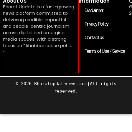
About US
Information
C
Bharat Update is a fast-growing
G
Disclaimer
news platform committed to
2
delivering credible, impactful
Privacy Policy
and people-centric journalism
across digital and emerging
Contact us
media spaces. With a strong
focus on ” khabbar sabse pehle
Terms of Use / Service
“
© 2026 Bharatupdatenews.com|All rights
reserved.