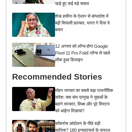
खड़े हुए कई बड़े सवाल
शेख हसीना के ऐलान से बांग्लादेश में
बढ़ी सियासी हलचल, भारत ने दिया ये
बयान
12 अगस्त को लॉन्च होगा Google
Pixel 11 Pro Fold! लॉन्च से पहले
लीक हुआ डिजाइन
Recommended Stories
मोहन भागवत का सबसे बड़ा राजनीतिक
संदेश: क्या संघ प्रमुख ने युवाओं के
बहाने सरकार, विपक्ष और पूरे सिस्टम
को आईना दिखाया?
कॉकरोच आंदोलन के पीछे बड़ी
साजिश? 180 इन्फ्लुएंसर्स के वायरल