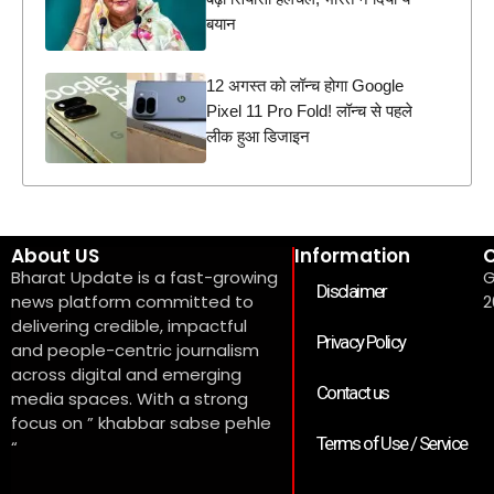
बयान
12 अगस्त को लॉन्च होगा Google
Pixel 11 Pro Fold! लॉन्च से पहले
लीक हुआ डिजाइन
About US
Information
C
Bharat Update is a fast-growing
G
Disclaimer
news platform committed to
2
delivering credible, impactful
Privacy Policy
and people-centric journalism
across digital and emerging
Contact us
media spaces. With a strong
focus on ” khabbar sabse pehle
Terms of Use / Service
“