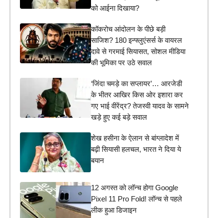
को आईना दिखाया?
कॉकरोच आंदोलन के पीछे बड़ी
साजिश? 180 इन्फ्लुएंसर्स के वायरल
दावे से गरमाई सियासत, सोशल मीडिया
की भूमिका पर उठे सवाल
‘जिंदा चमड़े का सप्लायर’… आरजेडी
के भीतर आखिर किस ओर इशारा कर
गए भाई वीरेंद्र? तेजस्वी यादव के सामने
खड़े हुए कई बड़े सवाल
शेख हसीना के ऐलान से बांग्लादेश में
बढ़ी सियासी हलचल, भारत ने दिया ये
बयान
12 अगस्त को लॉन्च होगा Google
Pixel 11 Pro Fold! लॉन्च से पहले
लीक हुआ डिजाइन