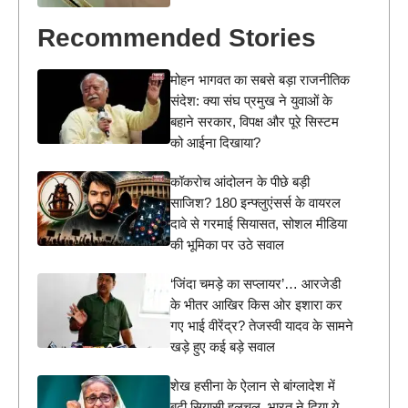
Recommended Stories
मोहन भागवत का सबसे बड़ा राजनीतिक
संदेश: क्या संघ प्रमुख ने युवाओं के
बहाने सरकार, विपक्ष और पूरे सिस्टम
को आईना दिखाया?
कॉकरोच आंदोलन के पीछे बड़ी
साजिश? 180 इन्फ्लुएंसर्स के वायरल
दावे से गरमाई सियासत, सोशल मीडिया
की भूमिका पर उठे सवाल
‘जिंदा चमड़े का सप्लायर’… आरजेडी
के भीतर आखिर किस ओर इशारा कर
गए भाई वीरेंद्र? तेजस्वी यादव के सामने
खड़े हुए कई बड़े सवाल
शेख हसीना के ऐलान से बांग्लादेश में
बढ़ी सियासी हलचल, भारत ने दिया ये