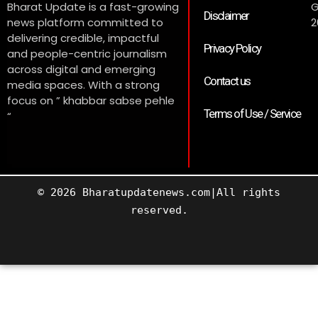
Bharat Update is a fast-growing
G
Disclaimer
news platform committed to
2
delivering credible, impactful
Privacy Policy
and people-centric journalism
across digital and emerging
Contact us
media spaces. With a strong
focus on ” khabbar sabse pehle
Terms of Use / Service
“
© 2026 Bharatupdatenews.com|All rights
reserved.