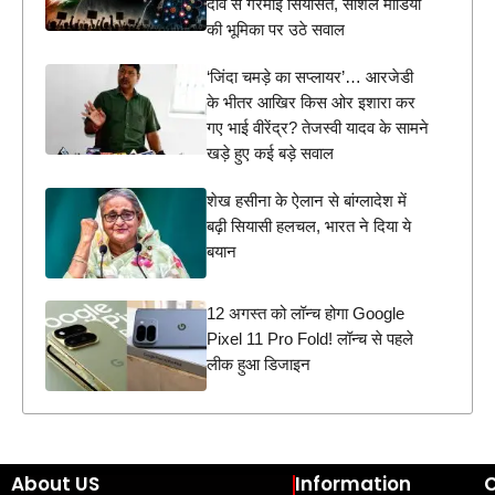
दावे से गरमाई सियासत, सोशल मीडिया
की भूमिका पर उठे सवाल
‘जिंदा चमड़े का सप्लायर’… आरजेडी
के भीतर आखिर किस ओर इशारा कर
गए भाई वीरेंद्र? तेजस्वी यादव के सामने
खड़े हुए कई बड़े सवाल
शेख हसीना के ऐलान से बांग्लादेश में
बढ़ी सियासी हलचल, भारत ने दिया ये
बयान
12 अगस्त को लॉन्च होगा Google
Pixel 11 Pro Fold! लॉन्च से पहले
लीक हुआ डिजाइन
About US
Information
C