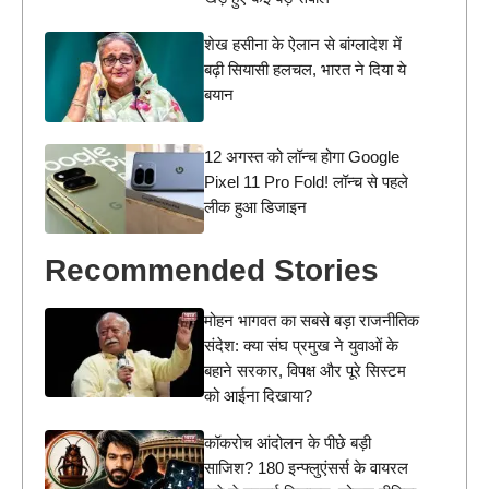
शेख हसीना के ऐलान से बांग्लादेश में
बढ़ी सियासी हलचल, भारत ने दिया ये
बयान
12 अगस्त को लॉन्च होगा Google
Pixel 11 Pro Fold! लॉन्च से पहले
लीक हुआ डिजाइन
Recommended Stories
मोहन भागवत का सबसे बड़ा राजनीतिक
संदेश: क्या संघ प्रमुख ने युवाओं के
बहाने सरकार, विपक्ष और पूरे सिस्टम
को आईना दिखाया?
कॉकरोच आंदोलन के पीछे बड़ी
साजिश? 180 इन्फ्लुएंसर्स के वायरल