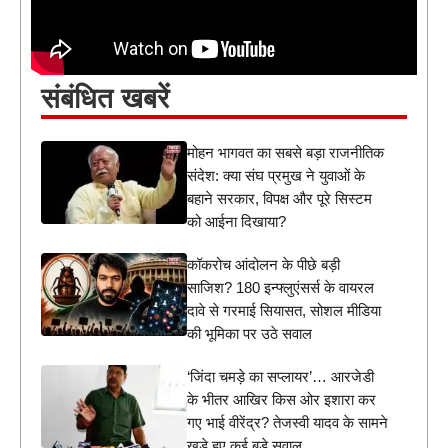
संबंधित खबरें
मोहन भागवत का सबसे बड़ा राजनीतिक
संदेश: क्या संघ प्रमुख ने युवाओं के
बहाने सरकार, विपक्ष और पूरे सिस्टम
को आईना दिखाया?
कॉकरोच आंदोलन के पीछे बड़ी
साजिश? 180 इन्फ्लुएंसर्स के वायरल
दावे से गरमाई सियासत, सोशल मीडिया
की भूमिका पर उठे सवाल
‘जिंदा चमड़े का सप्लायर’… आरजेडी
के भीतर आखिर किस ओर इशारा कर
गए भाई वीरेंद्र? तेजस्वी यादव के सामने
खड़े हुए कई बड़े सवाल