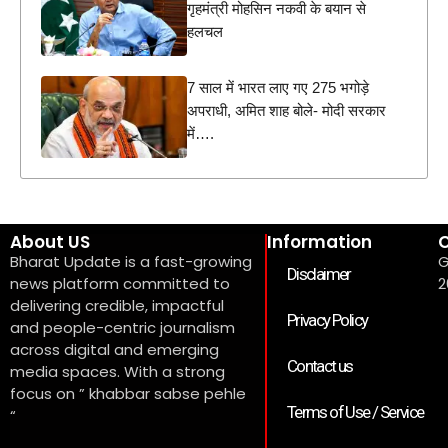
गृहमंत्री मोहसिन नकवी के बयान से
हलचल
7 साल में भारत लाए गए 275 भगोड़े
अपराधी, अमित शाह बोले- मोदी सरकार
में….
About US
Information
C
Bharat Update is a fast-growing
G
Disclaimer
news platform committed to
2
delivering credible, impactful
Privacy Policy
and people-centric journalism
across digital and emerging
Contact us
media spaces. With a strong
focus on ” khabbar sabse pehle
Terms of Use / Service
“