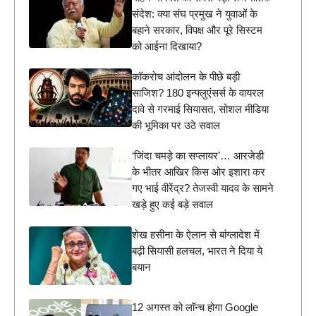
संदेश: क्या संघ प्रमुख ने युवाओं के
बहाने सरकार, विपक्ष और पूरे सिस्टम
को आईना दिखाया?
कॉकरोच आंदोलन के पीछे बड़ी
साजिश? 180 इन्फ्लुएंसर्स के वायरल
दावे से गरमाई सियासत, सोशल मीडिया
की भूमिका पर उठे सवाल
‘जिंदा चमड़े का सप्लायर’… आरजेडी
के भीतर आखिर किस ओर इशारा कर
गए भाई वीरेंद्र? तेजस्वी यादव के सामने
खड़े हुए कई बड़े सवाल
शेख हसीना के ऐलान से बांग्लादेश में
बढ़ी सियासी हलचल, भारत ने दिया ये
बयान
12 अगस्त को लॉन्च होगा Google