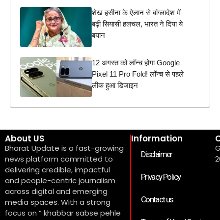
शेख हसीना के ऐलान से बांग्लादेश में
बढ़ी सियासी हलचल, भारत ने दिया ये
बयान
12 अगस्त को लॉन्च होगा Google
Pixel 11 Pro Fold! लॉन्च से पहले
लीक हुआ डिजाइन
About US
Information
C
Bharat Update is a fast-growing
G
Disclaimer
news platform committed to
2
delivering credible, impactful
Privacy Policy
and people-centric journalism
across digital and emerging
Contact us
media spaces. With a strong
focus on ” khabbar sabse pehle