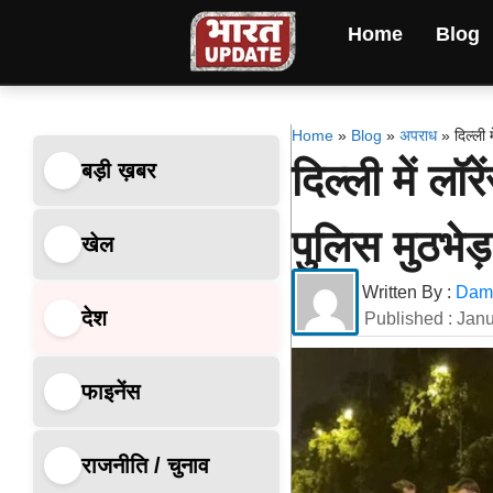
Home
Blog
Home
»
Blog
»
अपराध
»
दिल्ली 
दिल्ली में लॉर
बड़ी ख़बर
पुलिस मुठभेड
खेल
Written By :
Dami
देश
Published :
Janu
फाइनेंस
राजनीति / चुनाव