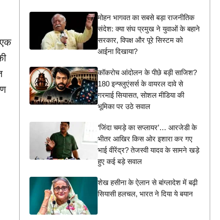
मोहन भागवत का सबसे बड़ा राजनीतिक
संदेश: क्या संघ प्रमुख ने युवाओं के बहाने
सरकार, विपक्ष और पूरे सिस्टम को
ं एक
आईना दिखाया?
की
कॉकरोच आंदोलन के पीछे बड़ी साजिश?
त
180 इन्फ्लुएंसर्स के वायरल दावे से
रण
गरमाई सियासत, सोशल मीडिया की
भूमिका पर उठे सवाल
‘जिंदा चमड़े का सप्लायर’… आरजेडी के
भीतर आखिर किस ओर इशारा कर गए
भाई वीरेंद्र? तेजस्वी यादव के सामने खड़े
हुए कई बड़े सवाल
शेख हसीना के ऐलान से बांग्लादेश में बढ़ी
सियासी हलचल, भारत ने दिया ये बयान