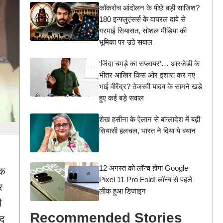
कॉकरोच आंदोलन के पीछे बड़ी साजिश?
180 इन्फ्लुएंसर्स के वायरल दावे से
गरमाई सियासत, सोशल मीडिया की
भूमिका पर उठे सवाल
‘जिंदा चमड़े का सप्लायर’… आरजेडी के
भीतर आखिर किस ओर इशारा कर गए
भाई वीरेंद्र? तेजस्वी यादव के सामने खड़े
हुए कई बड़े सवाल
शेख हसीना के ऐलान से बांग्लादेश में बढ़ी
सियासी हलचल, भारत ने दिया ये बयान
12 अगस्त को लॉन्च होगा Google
एक
Pixel 11 Pro Fold! लॉन्च से पहले
र
लीक हुआ डिजाइन
ी
Recommended Stories
ाद