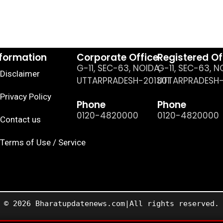
nformation
Corporate Office
Registered Of
G-11, SEC-63, NOIDA,
G-11, SEC-63, N
Disclaimer
UTTARPRADESH-201301
UTTARPRADESH-
Privacy Policy
Phone
Phone
0120-4820000
0120-4820000
Contact us
Terms of Use / Service
© 2026 Bharatupdatenews.com|All rights reserved.