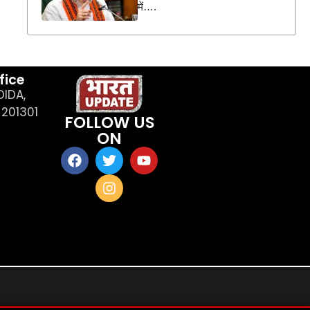
में….
fice
OIDA,
201301
FOLLOW US
ON