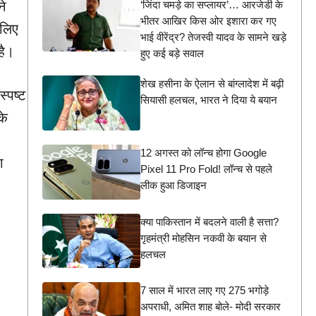
‘जिंदा चमड़े का सप्लायर’… आरजेडी के
ने
भीतर आखिर किस ओर इशारा कर गए
 लिए
भाई वीरेंद्र? तेजस्वी यादव के सामने खड़े
है।
हुए कई बड़े सवाल
शेख हसीना के ऐलान से बांग्लादेश में बढ़ी
्पष्ट
सियासी हलचल, भारत ने दिया ये बयान
के
12 अगस्त को लॉन्च होगा Google
ा
Pixel 11 Pro Fold! लॉन्च से पहले
लीक हुआ डिजाइन
क्या पाकिस्तान में बदलने वाली है सत्ता?
गृहमंत्री मोहसिन नकवी के बयान से
हलचल
7 साल में भारत लाए गए 275 भगोड़े
अपराधी, अमित शाह बोले- मोदी सरकार