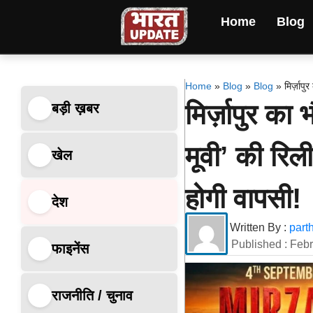
Home
Blog
Home
»
Blog
»
Blog
»
मिर्ज़ाप
मिर्ज़ापुर का 
बड़ी ख़बर
मूवी’ की रिल
खेल
होगी वापसी!
देश
Written By :
part
Published :
Febr
फाइनेंस
राजनीति / चुनाव