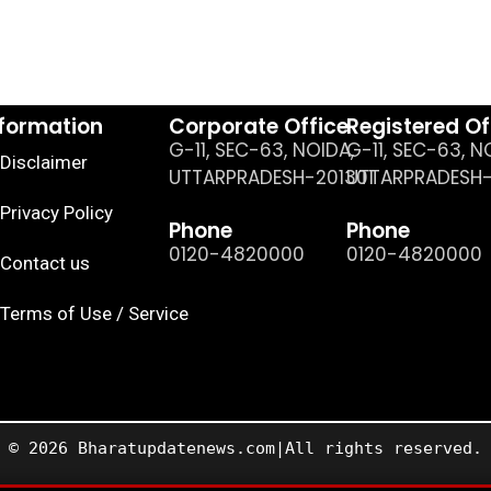
nformation
Corporate Office
Registered Of
G-11, SEC-63, NOIDA,
G-11, SEC-63, N
Disclaimer
UTTARPRADESH-201301
UTTARPRADESH-
Privacy Policy
Phone
Phone
0120-4820000
0120-4820000
Contact us
Terms of Use / Service
© 2026 Bharatupdatenews.com|All rights reserved.