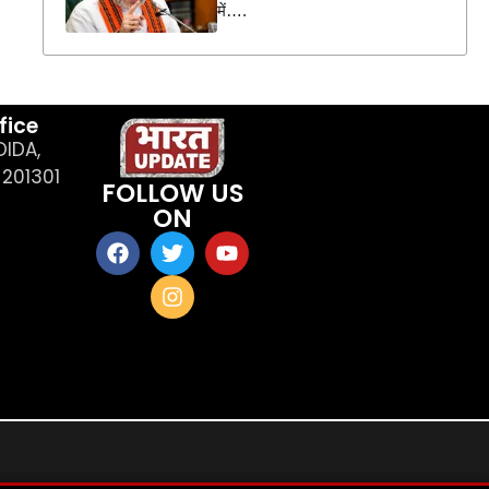
में….
fice
OIDA,
201301
FOLLOW US
ON