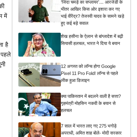
‘जिंदा चमड़े का सप्लायर’… आरजेडी के
 की
भीतर आखिर किस ओर इशारा कर गए
में
भाई वीरेंद्र? तेजस्वी यादव के सामने खड़े
हुए कई बड़े सवाल
शेख हसीना के ऐलान से बांग्लादेश में बढ़ी
सियासी हलचल, भारत ने दिया ये बयान
ा है
 पहले
ुनी
12 अगस्त को लॉन्च होगा Google
Pixel 11 Pro Fold! लॉन्च से पहले
लीक हुआ डिजाइन
क्या पाकिस्तान में बदलने वाली है सत्ता?
गृहमंत्री मोहसिन नकवी के बयान से
हलचल
7 साल में भारत लाए गए 275 भगोड़े
अपराधी, अमित शाह बोले- मोदी सरकार