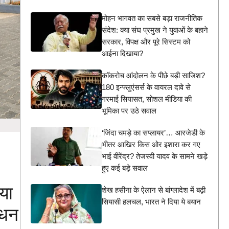
मोहन भागवत का सबसे बड़ा राजनीतिक
संदेश: क्या संघ प्रमुख ने युवाओं के बहाने
सरकार, विपक्ष और पूरे सिस्टम को
आईना दिखाया?
कॉकरोच आंदोलन के पीछे बड़ी साजिश?
180 इन्फ्लुएंसर्स के वायरल दावे से
गरमाई सियासत, सोशल मीडिया की
भूमिका पर उठे सवाल
‘जिंदा चमड़े का सप्लायर’… आरजेडी के
भीतर आखिर किस ओर इशारा कर गए
भाई वीरेंद्र? तेजस्वी यादव के सामने खड़े
हुए कई बड़े सवाल
या
शेख हसीना के ऐलान से बांग्लादेश में बढ़ी
सियासी हलचल, भारत ने दिया ये बयान
ंधन