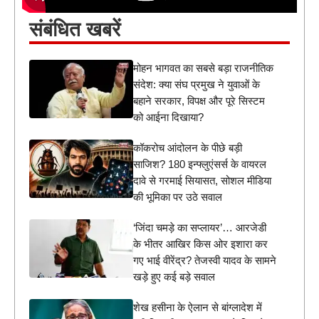
संबंधित खबरें
मोहन भागवत का सबसे बड़ा राजनीतिक
संदेश: क्या संघ प्रमुख ने युवाओं के
बहाने सरकार, विपक्ष और पूरे सिस्टम
को आईना दिखाया?
कॉकरोच आंदोलन के पीछे बड़ी
साजिश? 180 इन्फ्लुएंसर्स के वायरल
दावे से गरमाई सियासत, सोशल मीडिया
की भूमिका पर उठे सवाल
‘जिंदा चमड़े का सप्लायर’… आरजेडी
के भीतर आखिर किस ओर इशारा कर
गए भाई वीरेंद्र? तेजस्वी यादव के सामने
खड़े हुए कई बड़े सवाल
शेख हसीना के ऐलान से बांग्लादेश में