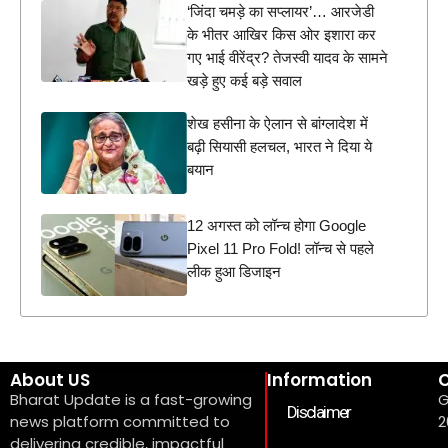
‘जिंदा चमड़े का सप्लायर’… आरजेडी
के भीतर आखिर किस ओर इशारा कर
गए भाई वीरेंद्र? तेजस्वी यादव के सामने
खड़े हुए कई बड़े सवाल
शेख हसीना के ऐलान से बांग्लादेश में
बढ़ी सियासी हलचल, भारत ने दिया ये
बयान
12 अगस्त को लॉन्च होगा Google
Pixel 11 Pro Fold! लॉन्च से पहले
लीक हुआ डिजाइन
About US
Information
C
Bharat Update is a fast-growing
G
Disclaimer
news platform committed to
2
delivering credible, impactful