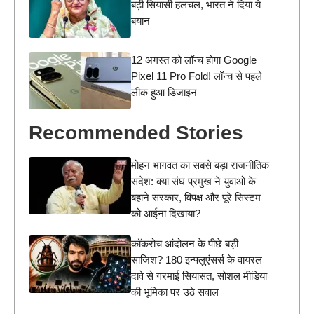
बढ़ी सियासी हलचल, भारत ने दिया ये
बयान
12 अगस्त को लॉन्च होगा Google
Pixel 11 Pro Fold! लॉन्च से पहले
लीक हुआ डिजाइन
Recommended Stories
मोहन भागवत का सबसे बड़ा राजनीतिक
संदेश: क्या संघ प्रमुख ने युवाओं के
बहाने सरकार, विपक्ष और पूरे सिस्टम
को आईना दिखाया?
कॉकरोच आंदोलन के पीछे बड़ी
साजिश? 180 इन्फ्लुएंसर्स के वायरल
दावे से गरमाई सियासत, सोशल मीडिया
की भूमिका पर उठे सवाल