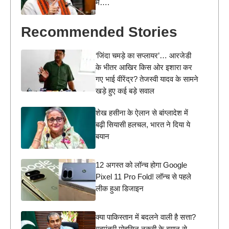
में….
Recommended Stories
‘जिंदा चमड़े का सप्लायर’… आरजेडी
के भीतर आखिर किस ओर इशारा कर
गए भाई वीरेंद्र? तेजस्वी यादव के सामने
खड़े हुए कई बड़े सवाल
शेख हसीना के ऐलान से बांग्लादेश में
बढ़ी सियासी हलचल, भारत ने दिया ये
बयान
12 अगस्त को लॉन्च होगा Google
Pixel 11 Pro Fold! लॉन्च से पहले
लीक हुआ डिजाइन
क्या पाकिस्तान में बदलने वाली है सत्ता?
गृहमंत्री मोहसिन नकवी के बयान से