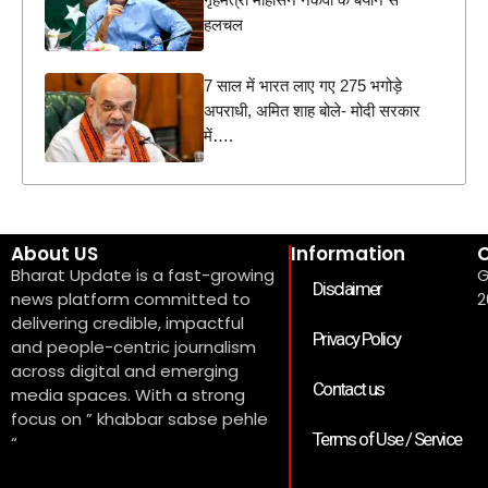
हलचल
7 साल में भारत लाए गए 275 भगोड़े
अपराधी, अमित शाह बोले- मोदी सरकार
में….
About US
Information
C
Bharat Update is a fast-growing
G
Disclaimer
news platform committed to
2
delivering credible, impactful
Privacy Policy
and people-centric journalism
across digital and emerging
Contact us
media spaces. With a strong
focus on ” khabbar sabse pehle
Terms of Use / Service
“