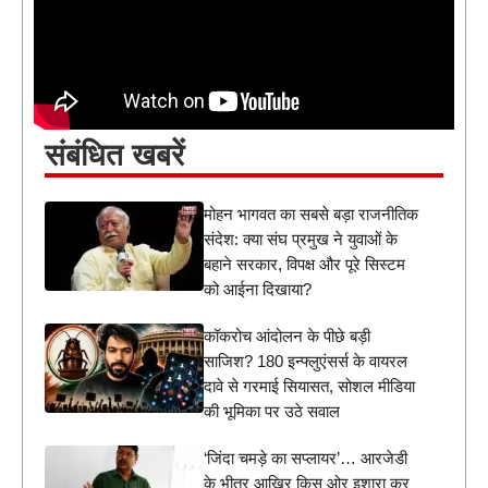
संबंधित खबरें
मोहन भागवत का सबसे बड़ा राजनीतिक
संदेश: क्या संघ प्रमुख ने युवाओं के
बहाने सरकार, विपक्ष और पूरे सिस्टम
को आईना दिखाया?
कॉकरोच आंदोलन के पीछे बड़ी
साजिश? 180 इन्फ्लुएंसर्स के वायरल
दावे से गरमाई सियासत, सोशल मीडिया
की भूमिका पर उठे सवाल
‘जिंदा चमड़े का सप्लायर’… आरजेडी
के भीतर आखिर किस ओर इशारा कर