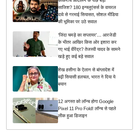
कॉकरोच आंदोलन के पीछे बड़ी
साजिश? 180 इन्फ्लुएंसर्स के वायरल
दावे से गरमाई सियासत, सोशल मीडिया
की भूमिका पर उठे सवाल
‘जिंदा चमड़े का सप्लायर’… आरजेडी
के भीतर आखिर किस ओर इशारा कर
गए भाई वीरेंद्र? तेजस्वी यादव के सामने
खड़े हुए कई बड़े सवाल
शेख हसीना के ऐलान से बांग्लादेश में
बढ़ी सियासी हलचल, भारत ने दिया ये
बयान
12 अगस्त को लॉन्च होगा Google
Pixel 11 Pro Fold! लॉन्च से पहले
लीक हुआ डिजाइन