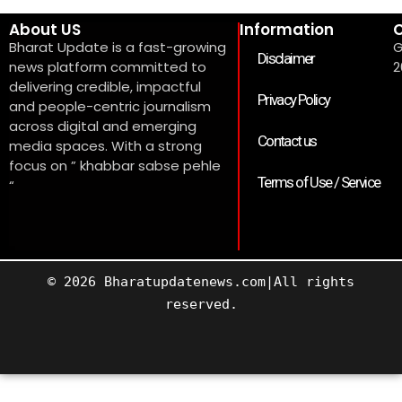
About US
Information
C
Bharat Update is a fast-growing
G
Disclaimer
news platform committed to
2
delivering credible, impactful
Privacy Policy
and people-centric journalism
across digital and emerging
Contact us
media spaces. With a strong
focus on ” khabbar sabse pehle
Terms of Use / Service
“
© 2026 Bharatupdatenews.com|All rights
reserved.