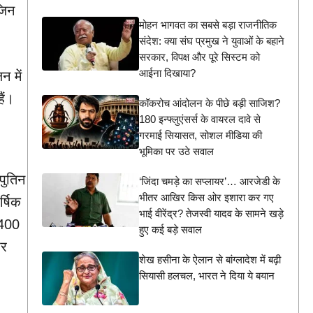
जिन
मोहन भागवत का सबसे बड़ा राजनीतिक
संदेश: क्या संघ प्रमुख ने युवाओं के बहाने
सरकार, विपक्ष और पूरे सिस्टम को
आईना दिखाया?
न में
ैं।
कॉकरोच आंदोलन के पीछे बड़ी साजिश?
180 इन्फ्लुएंसर्स के वायरल दावे से
गरमाई सियासत, सोशल मीडिया की
भूमिका पर उठे सवाल
पुतिन
‘जिंदा चमड़े का सप्लायर’… आरजेडी के
भीतर आखिर किस ओर इशारा कर गए
्षिक
भाई वीरेंद्र? तेजस्वी यादव के सामने खड़े
-400
हुए कई बड़े सवाल
पर
शेख हसीना के ऐलान से बांग्लादेश में बढ़ी
सियासी हलचल, भारत ने दिया ये बयान