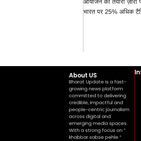
आयोजन की तैयारी ज़ोरों 
भारत पर 25% अधिक टैरि
I
About US
Bharat Update is a fast-
growing news platform
committed to delivering
credible, impactful and
people-centric journalism
across digital and
emerging media spaces.
With a strong focus on ”
khabbar sabse pehle “