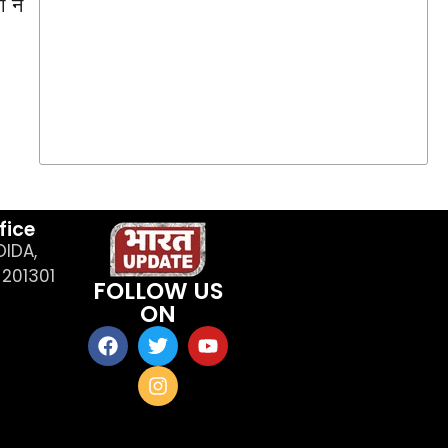
 ने
।
fice
OIDA,
201301
FOLLOW US
ON