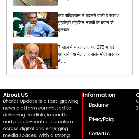
क्या पाकिस्तान में बदलने वाली है सत्ता?
गृहमंत्री मोहसिन नकवी के बयान से
हलचल
7 साल में भारत लाए गए 275 भगोड़े
अपराधी, अमित शाह बोले- मोदी सरकार
में….
About US
Information
C
Bharat Update is a fast-growing
G
Disclaimer
news platform committed to
2
delivering credible, impactful
Privacy Policy
and people-centric journalism
across digital and emerging
Contact us
media spaces. With a strong