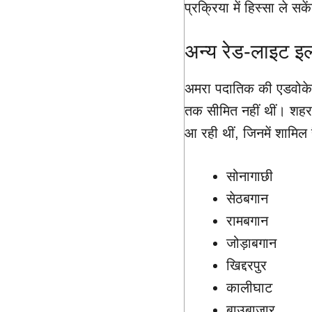
प्रक्रिया में हिस्सा ले सक
अन्य रेड-लाइट इला
अमरा पदातिक की एडवोकेसी
तक सीमित नहीं थीं। शहर क
आ रही थीं, जिनमें शामिल 
सोनागाछी
सेठबगान
रामबगान
जोड़ाबगान
खिद्दरपुर
कालीघाट
बाउबाजार