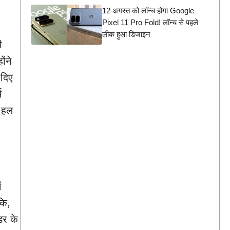
12 अगस्त को लॉन्च होगा Google
Pixel 11 Pro Fold! लॉन्च से पहले
लीक हुआ डिजाइन
ी
ंने
 दिए
म
य हल
ं
कि,
डर के