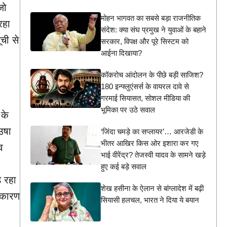
जो
मोहन भागवत का सबसे बड़ा राजनीतिक
रहा
संदेश: क्या संघ प्रमुख ने युवाओं के बहाने
ूची से
सरकार, विपक्ष और पूरे सिस्टम को
आईना दिखाया?
कॉकरोच आंदोलन के पीछे बड़ी साजिश?
180 इन्फ्लुएंसर्स के वायरल दावे से
गरमाई सियासत, सोशल मीडिया की
भूमिका पर उठे सवाल
 के
उषा
‘जिंदा चमड़े का सप्लायर’… आरजेडी के
भीतर आखिर किस ओर इशारा कर गए
व
भाई वीरेंद्र? तेजस्वी यादव के सामने खड़े
हुए कई बड़े सवाल
़ रहा
शेख हसीना के ऐलान से बांग्लादेश में बढ़ी
 कारण
सियासी हलचल, भारत ने दिया ये बयान