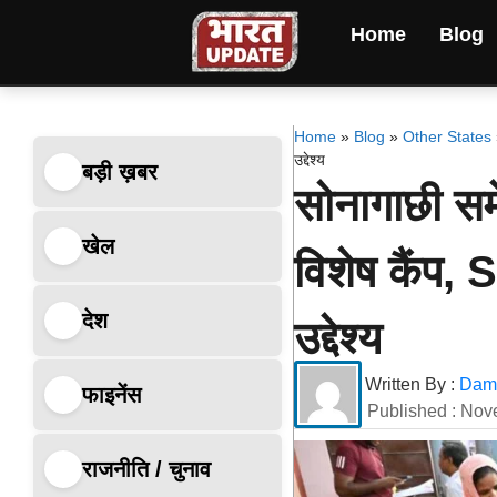
Home
Blog
Home
»
Blog
»
Other States
उद्देश्य
बड़ी ख़बर
सोनागाछी समे
खेल
विशेष कैंप, 
देश
उद्देश्य
Written By :
Dami
फाइनेंस
Published :
Nov
राजनीति / चुनाव