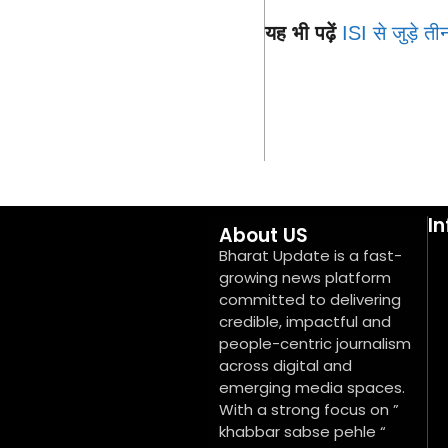
यह भी पढ़ें
ISI से जुड़े 
I
About US
Bharat Update is a fast-
growing news platform
committed to delivering
credible, impactful and
people-centric journalism
across digital and
emerging media spaces.
With a strong focus on ”
khabbar sabse pehle “