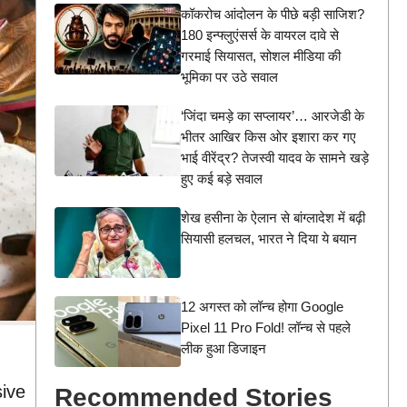
कॉकरोच आंदोलन के पीछे बड़ी साजिश?
180 इन्फ्लुएंसर्स के वायरल दावे से
गरमाई सियासत, सोशल मीडिया की
भूमिका पर उठे सवाल
‘जिंदा चमड़े का सप्लायर’… आरजेडी के
भीतर आखिर किस ओर इशारा कर गए
भाई वीरेंद्र? तेजस्वी यादव के सामने खड़े
हुए कई बड़े सवाल
शेख हसीना के ऐलान से बांग्लादेश में बढ़ी
सियासी हलचल, भारत ने दिया ये बयान
12 अगस्त को लॉन्च होगा Google
Pixel 11 Pro Fold! लॉन्च से पहले
लीक हुआ डिजाइन
sive
Recommended Stories