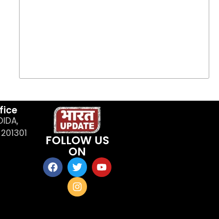
fice
OIDA,
201301
FOLLOW US
ON