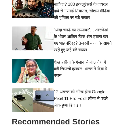
साजिश? 180 इन्फ्लुएंसर्स के वायरल
दावे से गरमाई सियासत, सोशल मीडिया
की भूमिका पर उठे सवाल
‘जिंदा चमड़े का सप्लायर’… आरजेडी
के भीतर आखिर किस ओर इशारा कर
गए भाई वीरेंद्र? तेजस्वी यादव के सामने
खड़े हुए कई बड़े सवाल
शेख हसीना के ऐलान से बांग्लादेश में
बढ़ी सियासी हलचल, भारत ने दिया ये
बयान
12 अगस्त को लॉन्च होगा Google
Pixel 11 Pro Fold! लॉन्च से पहले
लीक हुआ डिजाइन
Recommended Stories