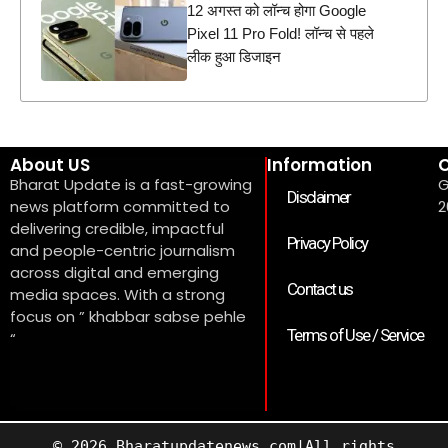
12 अगस्त को लॉन्च होगा Google
Pixel 11 Pro Fold! लॉन्च से पहले
लीक हुआ डिजाइन
About US
Information
C
Bharat Update is a fast-growing
G
Disclaimer
news platform committed to
2
delivering credible, impactful
Privacy Policy
and people-centric journalism
across digital and emerging
Contact us
media spaces. With a strong
focus on ” khabbar sabse pehle
Terms of Use / Service
“
© 2026 Bharatupdatenews.com|All rights