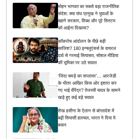
मोहन भागवत का सबसे बड़ा राजनीतिक
संदेश: क्या संघ प्रमुख ने युवाओं के
बहाने सरकार, विपक्ष और पूरे सिस्टम
को आईना दिखाया?
कॉकरोच आंदोलन के पीछे बड़ी
साजिश? 180 इन्फ्लुएंसर्स के वायरल
दावे से गरमाई सियासत, सोशल मीडिया
की भूमिका पर उठे सवाल
‘जिंदा चमड़े का सप्लायर’… आरजेडी
के भीतर आखिर किस ओर इशारा कर
गए भाई वीरेंद्र? तेजस्वी यादव के सामने
खड़े हुए कई बड़े सवाल
शेख हसीना के ऐलान से बांग्लादेश में
बढ़ी सियासी हलचल, भारत ने दिया ये
बयान