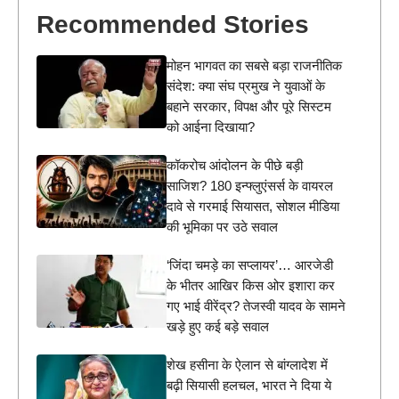
Recommended Stories
मोहन भागवत का सबसे बड़ा राजनीतिक
संदेश: क्या संघ प्रमुख ने युवाओं के
बहाने सरकार, विपक्ष और पूरे सिस्टम
को आईना दिखाया?
कॉकरोच आंदोलन के पीछे बड़ी
साजिश? 180 इन्फ्लुएंसर्स के वायरल
दावे से गरमाई सियासत, सोशल मीडिया
की भूमिका पर उठे सवाल
‘जिंदा चमड़े का सप्लायर’… आरजेडी
के भीतर आखिर किस ओर इशारा कर
गए भाई वीरेंद्र? तेजस्वी यादव के सामने
खड़े हुए कई बड़े सवाल
शेख हसीना के ऐलान से बांग्लादेश में
बढ़ी सियासी हलचल, भारत ने दिया ये