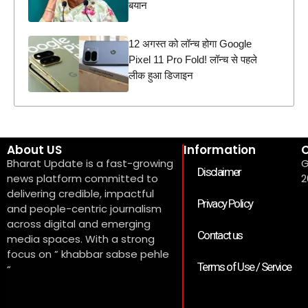
बयान
12 अगस्त को लॉन्च होगा Google
Pixel 11 Pro Fold! लॉन्च से पहले
लीक हुआ डिजाइन
About US
Information
C
Bharat Update is a fast-growing
G
Disclaimer
news platform committed to
2
delivering credible, impactful
Privacy Policy
and people-centric journalism
across digital and emerging
Contact us
media spaces. With a strong
focus on ” khabbar sabse pehle
Terms of Use / Service
“