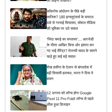
को आईना दिखाया?
कॉकरोच आंदोलन के पीछे बड़ी
साजिश? 180 इन्फ्लुएंसर्स के वायरल
दावे से गरमाई सियासत, सोशल मीडिया
की भूमिका पर उठे सवाल
‘जिंदा चमड़े का सप्लायर’… आरजेडी
के भीतर आखिर किस ओर इशारा कर
गए भाई वीरेंद्र? तेजस्वी यादव के सामने
खड़े हुए कई बड़े सवाल
शेख हसीना के ऐलान से बांग्लादेश में
बढ़ी सियासी हलचल, भारत ने दिया ये
बयान
12 अगस्त को लॉन्च होगा Google
Pixel 11 Pro Fold! लॉन्च से पहले
लीक हुआ डिजाइन