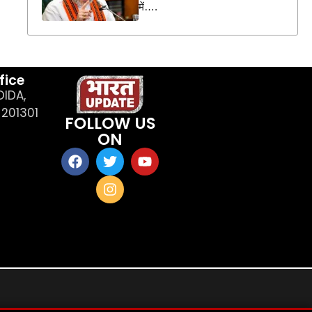
में….
fice
OIDA,
201301
FOLLOW US
ON