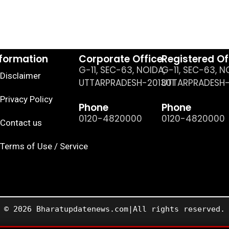
nformation
Corporate Office
Registered Of
G-11, SEC-63, NOIDA,
G-11, SEC-63, N
Disclaimer
UTTARPRADESH-201301
UTTARPRADESH-
Privacy Policy
Phone
Phone
0120-4820000
0120-4820000
Contact us
Terms of Use / Service
© 2026 Bharatupdatenews.com|All rights reserved.