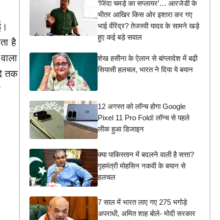
‘जिंदा चमड़े का सप्लायर’… आरजेडी के
भीतर आखिर किस ओर इशारा कर गए
ई।
भाई वीरेंद्र? तेजस्वी यादव के सामने खड़े
हुए कई बड़े सवाल
ता है
 वाला
शेख हसीना के ऐलान से बांग्लादेश में बढ़ी
सियासी हलचल, भारत ने दिया ये बयान
दे तक
ा
।
12 अगस्त को लॉन्च होगा Google
Pixel 11 Pro Fold! लॉन्च से पहले
लीक हुआ डिजाइन
क्या पाकिस्तान में बदलने वाली है सत्ता?
गृहमंत्री मोहसिन नकवी के बयान से
हलचल
7 साल में भारत लाए गए 275 भगोड़े
अपराधी, अमित शाह बोले- मोदी सरकार