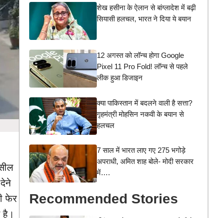
शेख हसीना के ऐलान से बांग्लादेश में बढ़ी
सियासी हलचल, भारत ने दिया ये बयान
12 अगस्त को लॉन्च होगा Google
Pixel 11 Pro Fold! लॉन्च से पहले
लीक हुआ डिजाइन
क्या पाकिस्तान में बदलने वाली है सत्ता?
गृहमंत्री मोहसिन नकवी के बयान से
हलचल
7 साल में भारत लाए गए 275 भगोड़े
अपराधी, अमित शाह बोले- मोदी सरकार
हसील
में….
ेने
Recommended Stories
ी फेर
 है।