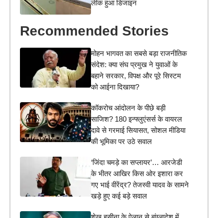
लीक हुआ डिजाइन
Recommended Stories
मोहन भागवत का सबसे बड़ा राजनीतिक
संदेश: क्या संघ प्रमुख ने युवाओं के
बहाने सरकार, विपक्ष और पूरे सिस्टम
को आईना दिखाया?
कॉकरोच आंदोलन के पीछे बड़ी
साजिश? 180 इन्फ्लुएंसर्स के वायरल
दावे से गरमाई सियासत, सोशल मीडिया
की भूमिका पर उठे सवाल
‘जिंदा चमड़े का सप्लायर’… आरजेडी
के भीतर आखिर किस ओर इशारा कर
गए भाई वीरेंद्र? तेजस्वी यादव के सामने
खड़े हुए कई बड़े सवाल
शेख हसीना के ऐलान से बांग्लादेश में