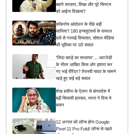
बहाने सरकार, विपक्ष और पूरे सिस्टम
को आईना दिखाया?
कॉकरोच आंदोलन के पीछे बड़ी
साजिश? 180 इन्फ्लुएंसर्स के वायरल
दावे से गरमाई सियासत, सोशल मीडिया
की भूमिका पर उठे सवाल
‘जिंदा चमड़े का सप्लायर’… आरजेडी
के भीतर आखिर किस ओर इशारा कर
गए भाई वीरेंद्र? तेजस्वी यादव के सामने
खड़े हुए कई बड़े सवाल
शेख हसीना के ऐलान से बांग्लादेश में
बढ़ी सियासी हलचल, भारत ने दिया ये
बयान
12 अगस्त को लॉन्च होगा Google
Pixel 11 Pro Fold! लॉन्च से पहले