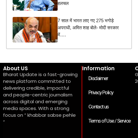
हलचल
7 साल में भारत लाए गए 275 भगोड़े
अपराधी, अमित शाह बोले- मोदी सरकार
में….
About US
Information
C
Bharat Update is a fast-growing
G
Disclaimer
news platform committed to
2
delivering credible, impactful
Privacy Policy
and people-centric journalism
across digital and emerging
Contact us
media spaces. With a strong
focus on ” khabbar sabse pehle
Terms of Use / Service
“