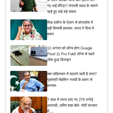
गए भाई वीरेंद्र? तेजस्वी यादव के सामने
खड़े हुए कई बड़े सवाल
शेख हसीना के ऐलान से बांग्लादेश में
बढ़ी सियासी हलचल, भारत ने दिया ये
बयान
12 अगस्त को लॉन्च होगा Google
Pixel 11 Pro Fold! लॉन्च से पहले
लीक हुआ डिजाइन
क्या पाकिस्तान में बदलने वाली है सत्ता?
गृहमंत्री मोहसिन नकवी के बयान से
हलचल
7 साल में भारत लाए गए 275 भगोड़े
अपराधी, अमित शाह बोले- मोदी सरकार
में….