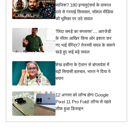
साजिश? 180 इन्फ्लुएंसर्स के वायरल
दावे से गरमाई सियासत, सोशल मीडिया
की भूमिका पर उठे सवाल
‘जिंदा चमड़े का सप्लायर’… आरजेडी
के भीतर आखिर किस ओर इशारा कर
गए भाई वीरेंद्र? तेजस्वी यादव के सामने
खड़े हुए कई बड़े सवाल
शेख हसीना के ऐलान से बांग्लादेश में
बढ़ी सियासी हलचल, भारत ने दिया ये
बयान
12 अगस्त को लॉन्च होगा Google
Pixel 11 Pro Fold! लॉन्च से पहले
लीक हुआ डिजाइन