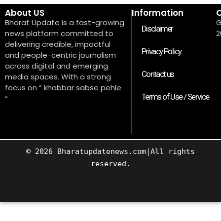
About US
Information
C
Bharat Update is a fast-growing
G
Disclaimer
news platform committed to
2
delivering credible, impactful
Privacy Policy
and people-centric journalism
across digital and emerging
Contact us
media spaces. With a strong
focus on ” khabbar sabse pehle
Terms of Use / Service
“
© 2026 Bharatupdatenews.com|All rights
reserved.