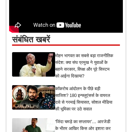
संबंधित खबरें
मोहन भागवत का सबसे बड़ा राजनीतिक
संदेश: क्या संघ प्रमुख ने युवाओं के
बहाने सरकार, विपक्ष और पूरे सिस्टम
को आईना दिखाया?
कॉकरोच आंदोलन के पीछे बड़ी
साजिश? 180 इन्फ्लुएंसर्स के वायरल
दावे से गरमाई सियासत, सोशल मीडिया
की भूमिका पर उठे सवाल
‘जिंदा चमड़े का सप्लायर’… आरजेडी
के भीतर आखिर किस ओर इशारा कर