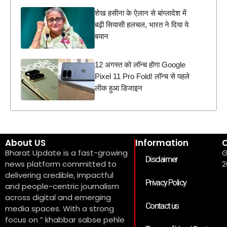
शेख हसीना के ऐलान से बांग्लादेश में
बढ़ी सियासी हलचल, भारत ने दिया ये
बयान
12 अगस्त को लॉन्च होगा Google
Pixel 11 Pro Fold! लॉन्च से पहले
लीक हुआ डिजाइन
About US
Information
C
Bharat Update is a fast-growing
G
Disclaimer
news platform committed to
2
delivering credible, impactful
Privacy Policy
and people-centric journalism
across digital and emerging
Contact us
media spaces. With a strong
focus on ” khabbar sabse pehle