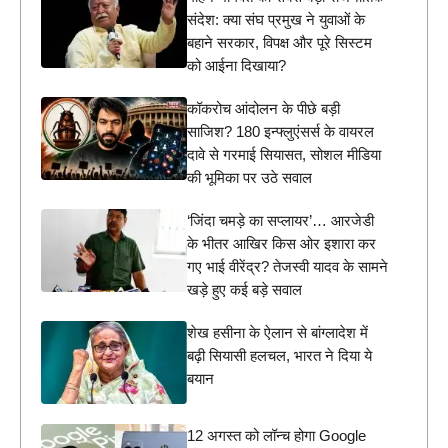
संदेश: क्या संघ प्रमुख ने युवाओं के
बहाने सरकार, विपक्ष और पूरे सिस्टम
को आईना दिखाया?
कॉकरोच आंदोलन के पीछे बड़ी
साजिश? 180 इन्फ्लुएंसर्स के वायरल
दावे से गरमाई सियासत, सोशल मीडिया
की भूमिका पर उठे सवाल
‘जिंदा चमड़े का सप्लायर’… आरजेडी
के भीतर आखिर किस ओर इशारा कर
गए भाई वीरेंद्र? तेजस्वी यादव के सामने
खड़े हुए कई बड़े सवाल
शेख हसीना के ऐलान से बांग्लादेश में
बढ़ी सियासी हलचल, भारत ने दिया ये
बयान
12 अगस्त को लॉन्च होगा Google