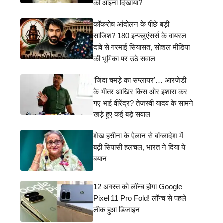
को आईना दिखाया?
कॉकरोच आंदोलन के पीछे बड़ी
साजिश? 180 इन्फ्लुएंसर्स के वायरल
दावे से गरमाई सियासत, सोशल मीडिया
की भूमिका पर उठे सवाल
‘जिंदा चमड़े का सप्लायर’… आरजेडी
के भीतर आखिर किस ओर इशारा कर
गए भाई वीरेंद्र? तेजस्वी यादव के सामने
खड़े हुए कई बड़े सवाल
शेख हसीना के ऐलान से बांग्लादेश में
बढ़ी सियासी हलचल, भारत ने दिया ये
बयान
12 अगस्त को लॉन्च होगा Google
Pixel 11 Pro Fold! लॉन्च से पहले
लीक हुआ डिजाइन