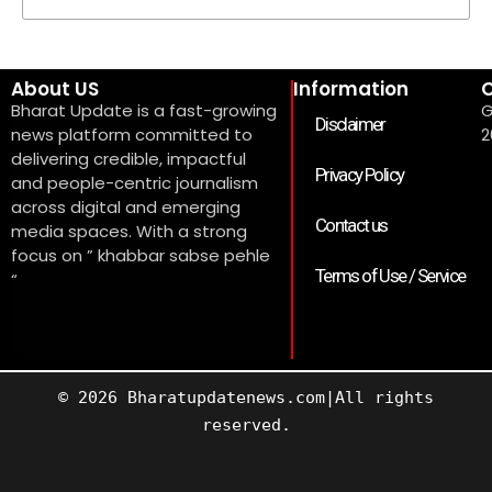
About US
Information
C
Bharat Update is a fast-growing
G
Disclaimer
news platform committed to
2
delivering credible, impactful
Privacy Policy
and people-centric journalism
across digital and emerging
Contact us
media spaces. With a strong
focus on ” khabbar sabse pehle
Terms of Use / Service
“
© 2026 Bharatupdatenews.com|All rights
reserved.