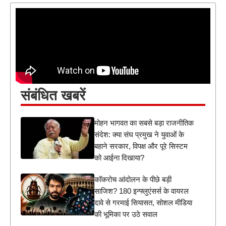
संबंधित खबरें
मोहन भागवत का सबसे बड़ा राजनीतिक
संदेश: क्या संघ प्रमुख ने युवाओं के
बहाने सरकार, विपक्ष और पूरे सिस्टम
को आईना दिखाया?
कॉकरोच आंदोलन के पीछे बड़ी
साजिश? 180 इन्फ्लुएंसर्स के वायरल
दावे से गरमाई सियासत, सोशल मीडिया
की भूमिका पर उठे सवाल