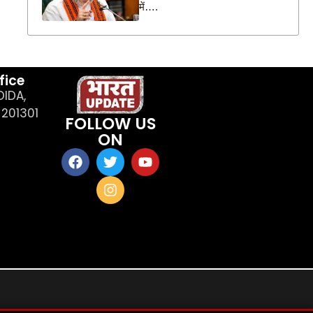
में….
fice
OIDA,
201301
FOLLOW US
ON