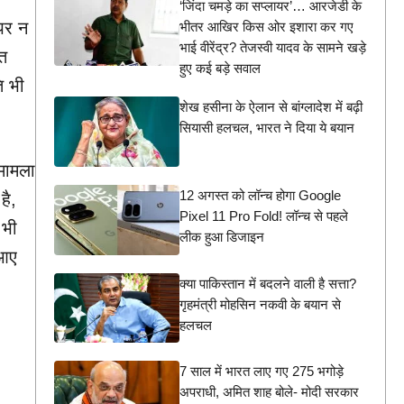
‘जिंदा चमड़े का सप्लायर’… आरजेडी के
पर न
भीतर आखिर किस ओर इशारा कर गए
भाई वीरेंद्र? तेजस्वी यादव के सामने खड़े
लत
हुए कई बड़े सवाल
ि भी
शेख हसीना के ऐलान से बांग्लादेश में बढ़ी
सियासी हलचल, भारत ने दिया ये बयान
मामला
12 अगस्त को लॉन्च होगा Google
है,
Pixel 11 Pro Fold! लॉन्च से पहले
 भी
लीक हुआ डिजाइन
 आए
क्या पाकिस्तान में बदलने वाली है सत्ता?
गृहमंत्री मोहसिन नकवी के बयान से
हलचल
7 साल में भारत लाए गए 275 भगोड़े
अपराधी, अमित शाह बोले- मोदी सरकार