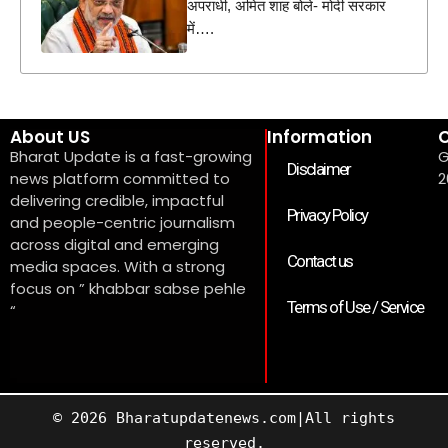
अपराधी, अमित शाह बोले- मोदी सरकार
में….
About US
Information
C
Bharat Update is a fast-growing
G
Disclaimer
news platform committed to
2
delivering credible, impactful
Privacy Policy
and people-centric journalism
across digital and emerging
Contact us
media spaces. With a strong
focus on ” khabbar sabse pehle
Terms of Use / Service
“
© 2026 Bharatupdatenews.com|All rights
reserved.