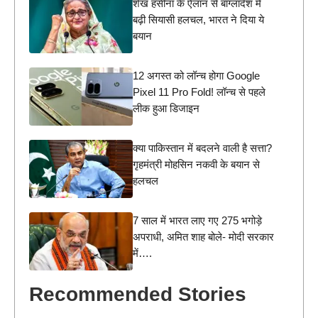
शेख हसीना के ऐलान से बांग्लादेश में
बढ़ी सियासी हलचल, भारत ने दिया ये
बयान
12 अगस्त को लॉन्च होगा Google
Pixel 11 Pro Fold! लॉन्च से पहले
लीक हुआ डिजाइन
क्या पाकिस्तान में बदलने वाली है सत्ता?
गृहमंत्री मोहसिन नकवी के बयान से
हलचल
7 साल में भारत लाए गए 275 भगोड़े
अपराधी, अमित शाह बोले- मोदी सरकार
में….
Recommended Stories