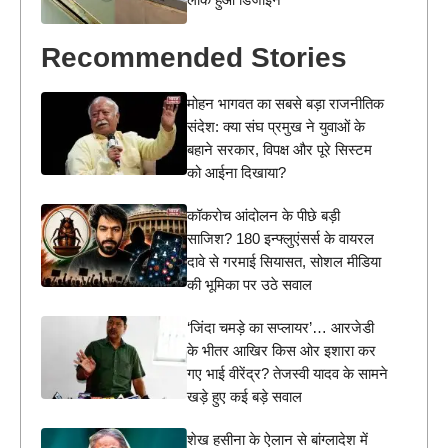
Recommended Stories
मोहन भागवत का सबसे बड़ा राजनीतिक
संदेश: क्या संघ प्रमुख ने युवाओं के
बहाने सरकार, विपक्ष और पूरे सिस्टम
को आईना दिखाया?
कॉकरोच आंदोलन के पीछे बड़ी
साजिश? 180 इन्फ्लुएंसर्स के वायरल
दावे से गरमाई सियासत, सोशल मीडिया
की भूमिका पर उठे सवाल
‘जिंदा चमड़े का सप्लायर’… आरजेडी
के भीतर आखिर किस ओर इशारा कर
गए भाई वीरेंद्र? तेजस्वी यादव के सामने
खड़े हुए कई बड़े सवाल
शेख हसीना के ऐलान से बांग्लादेश में