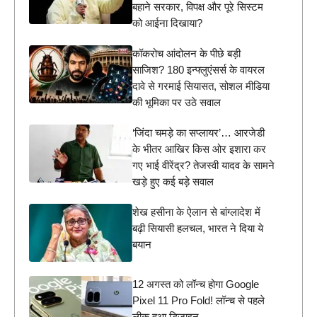
बहाने सरकार, विपक्ष और पूरे सिस्टम
को आईना दिखाया?
कॉकरोच आंदोलन के पीछे बड़ी
साजिश? 180 इन्फ्लुएंसर्स के वायरल
दावे से गरमाई सियासत, सोशल मीडिया
की भूमिका पर उठे सवाल
‘जिंदा चमड़े का सप्लायर’… आरजेडी
के भीतर आखिर किस ओर इशारा कर
गए भाई वीरेंद्र? तेजस्वी यादव के सामने
खड़े हुए कई बड़े सवाल
शेख हसीना के ऐलान से बांग्लादेश में
बढ़ी सियासी हलचल, भारत ने दिया ये
बयान
12 अगस्त को लॉन्च होगा Google
Pixel 11 Pro Fold! लॉन्च से पहले
लीक हुआ डिजाइन