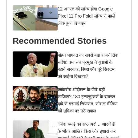
12 अगस्त को लॉन्च होगा Google
Pixel 11 Pro Fold! लॉन्च से पहले
लीक हुआ डिजाइन
Recommended Stories
मोहन भागवत का सबसे बड़ा राजनीतिक
संदेश: क्या संघ प्रमुख ने युवाओं के
बहाने सरकार, विपक्ष और पूरे सिस्टम
को आईना दिखाया?
कॉकरोच आंदोलन के पीछे बड़ी
साजिश? 180 इन्फ्लुएंसर्स के वायरल
दावे से गरमाई सियासत, सोशल मीडिया
की भूमिका पर उठे सवाल
‘जिंदा चमड़े का सप्लायर’… आरजेडी
के भीतर आखिर किस ओर इशारा कर