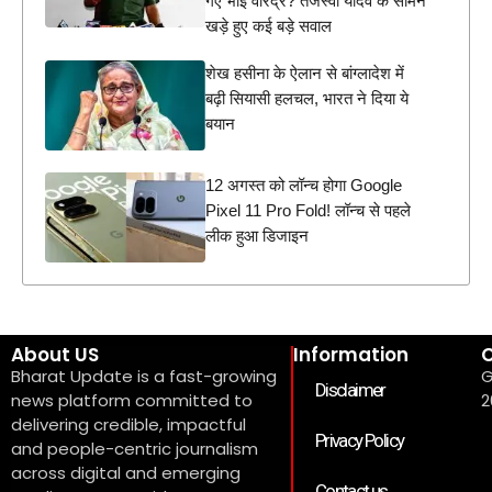
गए भाई वीरेंद्र? तेजस्वी यादव के सामने
खड़े हुए कई बड़े सवाल
शेख हसीना के ऐलान से बांग्लादेश में
बढ़ी सियासी हलचल, भारत ने दिया ये
बयान
12 अगस्त को लॉन्च होगा Google
Pixel 11 Pro Fold! लॉन्च से पहले
लीक हुआ डिजाइन
About US
Information
C
Bharat Update is a fast-growing
G
Disclaimer
news platform committed to
2
delivering credible, impactful
Privacy Policy
and people-centric journalism
across digital and emerging
Contact us