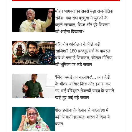
मोहन भागवत का सबसे बड़ा राजनीतिक
संदेश: क्या संघ प्रमुख ने युवाओं के
बहाने सरकार, विपक्ष और पूरे सिस्टम
को आईना दिखाया?
कॉकरोच आंदोलन के पीछे बड़ी
साजिश? 180 इन्फ्लुएंसर्स के वायरल
दावे से गरमाई सियासत, सोशल मीडिया
की भूमिका पर उठे सवाल
‘जिंदा चमड़े का सप्लायर’… आरजेडी
के भीतर आखिर किस ओर इशारा कर
गए भाई वीरेंद्र? तेजस्वी यादव के सामने
खड़े हुए कई बड़े सवाल
शेख हसीना के ऐलान से बांग्लादेश में
बढ़ी सियासी हलचल, भारत ने दिया ये
बयान