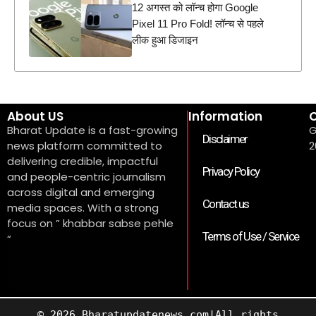
12 अगस्त को लॉन्च होगा Google
Pixel 11 Pro Fold! लॉन्च से पहले
लीक हुआ डिजाइन
About US
Information
C
Bharat Update is a fast-growing
G
Disclaimer
news platform committed to
2
delivering credible, impactful
Privacy Policy
and people-centric journalism
across digital and emerging
Contact us
media spaces. With a strong
focus on ” khabbar sabse pehle
Terms of Use / Service
“
© 2026 Bharatupdatenews.com|All rights