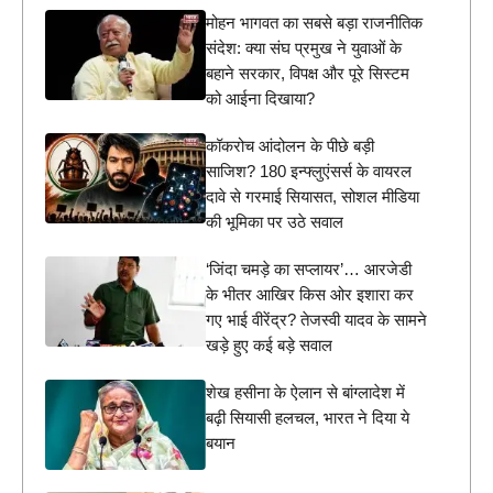
मोहन भागवत का सबसे बड़ा राजनीतिक
संदेश: क्या संघ प्रमुख ने युवाओं के
बहाने सरकार, विपक्ष और पूरे सिस्टम
को आईना दिखाया?
कॉकरोच आंदोलन के पीछे बड़ी
साजिश? 180 इन्फ्लुएंसर्स के वायरल
दावे से गरमाई सियासत, सोशल मीडिया
की भूमिका पर उठे सवाल
‘जिंदा चमड़े का सप्लायर’… आरजेडी
के भीतर आखिर किस ओर इशारा कर
गए भाई वीरेंद्र? तेजस्वी यादव के सामने
खड़े हुए कई बड़े सवाल
शेख हसीना के ऐलान से बांग्लादेश में
बढ़ी सियासी हलचल, भारत ने दिया ये
बयान