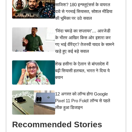
साजिश? 180 इन्फ्लुएंसर्स के वायरल
दावे से गरमाई सियासत, सोशल मीडिया
की भूमिका पर उठे सवाल
‘जिंदा चमड़े का सप्लायर’… आरजेडी
के भीतर आखिर किस ओर इशारा कर
गए भाई वीरेंद्र? तेजस्वी यादव के सामने
खड़े हुए कई बड़े सवाल
शेख हसीना के ऐलान से बांग्लादेश में
बढ़ी सियासी हलचल, भारत ने दिया ये
बयान
12 अगस्त को लॉन्च होगा Google
Pixel 11 Pro Fold! लॉन्च से पहले
लीक हुआ डिजाइन
Recommended Stories