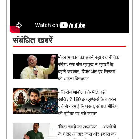
संबंधित खबरें
मोहन भागवत का सबसे बड़ा राजनीतिक
संदेश: क्या संघ प्रमुख ने युवाओं के
बहाने सरकार, विपक्ष और पूरे सिस्टम
को आईना दिखाया?
कॉकरोच आंदोलन के पीछे बड़ी
साजिश? 180 इन्फ्लुएंसर्स के वायरल
दावे से गरमाई सियासत, सोशल मीडिया
की भूमिका पर उठे सवाल
‘जिंदा चमड़े का सप्लायर’… आरजेडी
के भीतर आखिर किस ओर इशारा कर