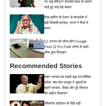
गए भाई वीरेंद्र? तेजस्वी यादव के सामने
खड़े हुए कई बड़े सवाल
शेख हसीना के ऐलान से बांग्लादेश में
बढ़ी सियासी हलचल, भारत ने दिया ये
बयान
12 अगस्त को लॉन्च होगा Google
Pixel 11 Pro Fold! लॉन्च से पहले
लीक हुआ डिजाइन
Recommended Stories
मोहन भागवत का सबसे बड़ा राजनीतिक
संदेश: क्या संघ प्रमुख ने युवाओं के
बहाने सरकार, विपक्ष और पूरे सिस्टम
को आईना दिखाया?
कॉकरोच आंदोलन के पीछे बड़ी