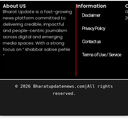
About US
Information
C
Bharat Update is a fast-growing
G
Disclaimer
news platform committed to
2
delivering credible, impactful
Privacy Policy
and people-centric journalism
across digital and emerging
Contact us
media spaces. With a strong
focus on ” khabbar sabse pehle
Terms of Use / Service
“
© 2026 Bharatupdatenews.com|All rights
reserved.