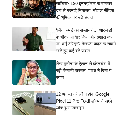
साजिश? 180 इन्फ्लुएंसर्स के वायरल
दावे से गरमाई सियासत, सोशल मीडिया
की भूमिका पर उठे सवाल
‘जिंदा चमड़े का सप्लायर’… आरजेडी
के भीतर आखिर किस ओर इशारा कर
गए भाई वीरेंद्र? तेजस्वी यादव के सामने
खड़े हुए कई बड़े सवाल
शेख हसीना के ऐलान से बांग्लादेश में
बढ़ी सियासी हलचल, भारत ने दिया ये
बयान
12 अगस्त को लॉन्च होगा Google
Pixel 11 Pro Fold! लॉन्च से पहले
लीक हुआ डिजाइन