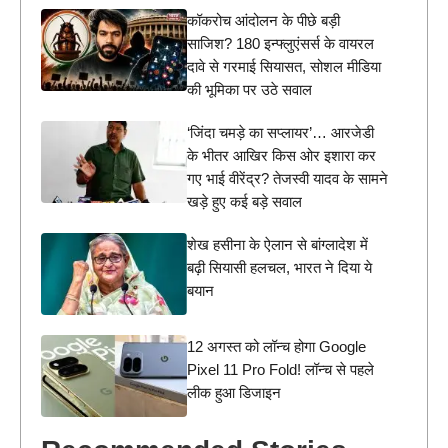
कॉकरोच आंदोलन के पीछे बड़ी
साजिश? 180 इन्फ्लुएंसर्स के वायरल
दावे से गरमाई सियासत, सोशल मीडिया
की भूमिका पर उठे सवाल
‘जिंदा चमड़े का सप्लायर’… आरजेडी
के भीतर आखिर किस ओर इशारा कर
गए भाई वीरेंद्र? तेजस्वी यादव के सामने
खड़े हुए कई बड़े सवाल
शेख हसीना के ऐलान से बांग्लादेश में
बढ़ी सियासी हलचल, भारत ने दिया ये
बयान
12 अगस्त को लॉन्च होगा Google
Pixel 11 Pro Fold! लॉन्च से पहले
लीक हुआ डिजाइन