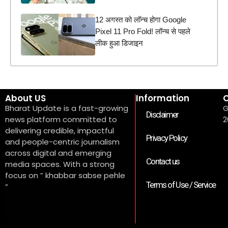
12 अगस्त को लॉन्च होगा Google
Pixel 11 Pro Fold! लॉन्च से पहले
लीक हुआ डिजाइन
About US
Information
C
Bharat Update is a fast-growing
G
Disclaimer
news platform committed to
2
delivering credible, impactful
Privacy Policy
and people-centric journalism
across digital and emerging
Contact us
media spaces. With a strong
focus on ” khabbar sabse pehle
Terms of Use / Service
“