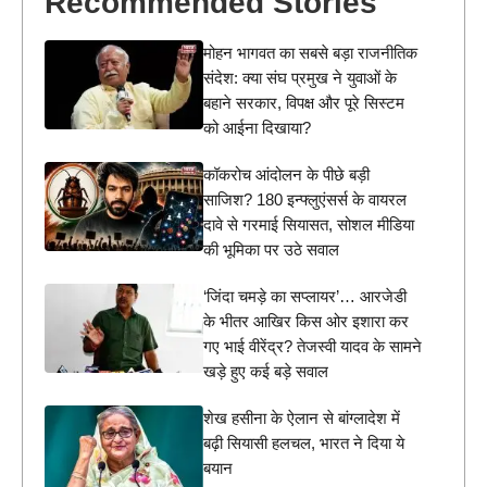
Recommended Stories
मोहन भागवत का सबसे बड़ा राजनीतिक
संदेश: क्या संघ प्रमुख ने युवाओं के
बहाने सरकार, विपक्ष और पूरे सिस्टम
को आईना दिखाया?
कॉकरोच आंदोलन के पीछे बड़ी
साजिश? 180 इन्फ्लुएंसर्स के वायरल
दावे से गरमाई सियासत, सोशल मीडिया
की भूमिका पर उठे सवाल
‘जिंदा चमड़े का सप्लायर’… आरजेडी
के भीतर आखिर किस ओर इशारा कर
गए भाई वीरेंद्र? तेजस्वी यादव के सामने
खड़े हुए कई बड़े सवाल
शेख हसीना के ऐलान से बांग्लादेश में
बढ़ी सियासी हलचल, भारत ने दिया ये
बयान