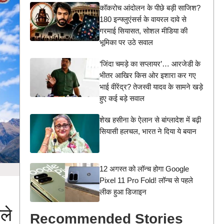
कॉकरोच आंदोलन के पीछे बड़ी साजिश?
180 इन्फ्लुएंसर्स के वायरल दावे से
गरमाई सियासत, सोशल मीडिया की
भूमिका पर उठे सवाल
‘जिंदा चमड़े का सप्लायर’… आरजेडी के
भीतर आखिर किस ओर इशारा कर गए
भाई वीरेंद्र? तेजस्वी यादव के सामने खड़े
हुए कई बड़े सवाल
शेख हसीना के ऐलान से बांग्लादेश में बढ़ी
सियासी हलचल, भारत ने दिया ये बयान
12 अगस्त को लॉन्च होगा Google
Pixel 11 Pro Fold! लॉन्च से पहले
लीक हुआ डिजाइन
ले
Recommended Stories