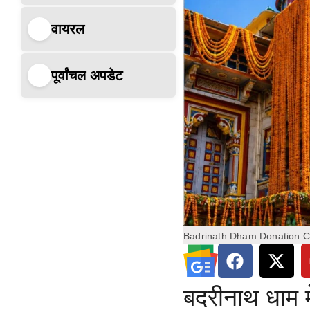
वायरल
पूर्वांचल अपडेट
Badrinath Dham Donation 
बदरीनाथ धाम मे