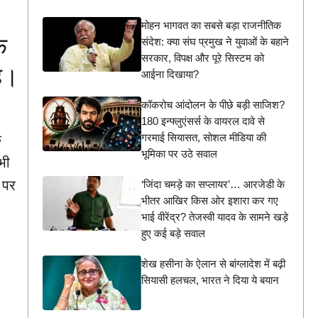
मोहन भागवत का सबसे बड़ा राजनीतिक
े
संदेश: क्या संघ प्रमुख ने युवाओं के बहाने
सरकार, विपक्ष और पूरे सिस्टम को
है।
आईना दिखाया?
कॉकरोच आंदोलन के पीछे बड़ी साजिश?
180 इन्फ्लुएंसर्स के वायरल दावे से
गरमाई सियासत, सोशल मीडिया की
क
भूमिका पर उठे सवाल
भी
श पर
‘जिंदा चमड़े का सप्लायर’… आरजेडी के
भीतर आखिर किस ओर इशारा कर गए
भाई वीरेंद्र? तेजस्वी यादव के सामने खड़े
हुए कई बड़े सवाल
शेख हसीना के ऐलान से बांग्लादेश में बढ़ी
सियासी हलचल, भारत ने दिया ये बयान