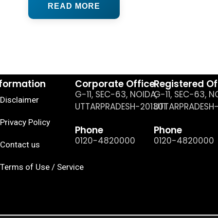
READ MORE
nformation
Corporate Office
Registered Of
G-11, SEC-63, NOIDA,
G-11, SEC-63, N
Disclaimer
UTTARPRADESH-201301
UTTARPRADESH-
Privacy Policy
Phone
Phone
0120-4820000
0120-4820000
Contact us
Terms of Use / Service