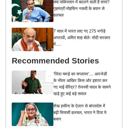
क्या पाकिस्तान में बदलने वाली है सत्ता?
गृहमंत्री मोहसिन नकवी के बयान से
हलचल
7 साल में भारत लाए गए 275 भगोड़े
अपराधी, अमित शाह बोले- मोदी सरकार
में….
Recommended Stories
‘जिंदा चमड़े का सप्लायर’… आरजेडी
के भीतर आखिर किस ओर इशारा कर
गए भाई वीरेंद्र? तेजस्वी यादव के सामने
खड़े हुए कई बड़े सवाल
शेख हसीना के ऐलान से बांग्लादेश में
बढ़ी सियासी हलचल, भारत ने दिया ये
बयान