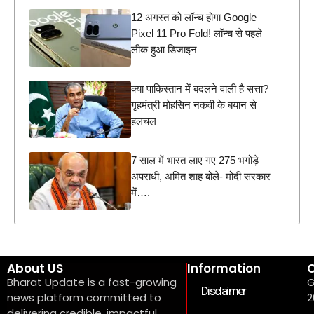
12 अगस्त को लॉन्च होगा Google
Pixel 11 Pro Fold! लॉन्च से पहले
लीक हुआ डिजाइन
क्या पाकिस्तान में बदलने वाली है सत्ता?
गृहमंत्री मोहसिन नकवी के बयान से
हलचल
7 साल में भारत लाए गए 275 भगोड़े
अपराधी, अमित शाह बोले- मोदी सरकार
में….
About US
Information
C
Bharat Update is a fast-growing
G
Disclaimer
news platform committed to
2
delivering credible, impactful