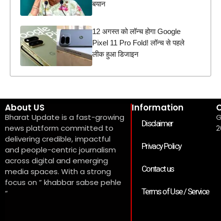
बयान
12 अगस्त को लॉन्च होगा Google
Pixel 11 Pro Fold! लॉन्च से पहले
लीक हुआ डिजाइन
About US
Information
C
Bharat Update is a fast-growing
G
Disclaimer
news platform committed to
2
delivering credible, impactful
Privacy Policy
and people-centric journalism
across digital and emerging
Contact us
media spaces. With a strong
focus on ” khabbar sabse pehle
Terms of Use / Service
“