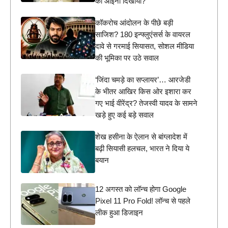
को आईना दिखाया?
कॉकरोच आंदोलन के पीछे बड़ी
साजिश? 180 इन्फ्लुएंसर्स के वायरल
दावे से गरमाई सियासत, सोशल मीडिया
की भूमिका पर उठे सवाल
‘जिंदा चमड़े का सप्लायर’… आरजेडी
के भीतर आखिर किस ओर इशारा कर
गए भाई वीरेंद्र? तेजस्वी यादव के सामने
खड़े हुए कई बड़े सवाल
शेख हसीना के ऐलान से बांग्लादेश में
बढ़ी सियासी हलचल, भारत ने दिया ये
बयान
12 अगस्त को लॉन्च होगा Google
Pixel 11 Pro Fold! लॉन्च से पहले
लीक हुआ डिजाइन