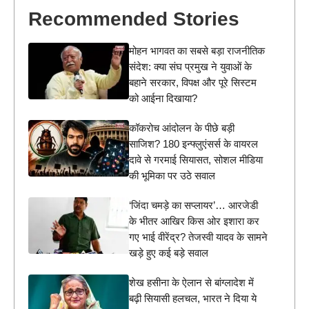
Recommended Stories
मोहन भागवत का सबसे बड़ा राजनीतिक
संदेश: क्या संघ प्रमुख ने युवाओं के
बहाने सरकार, विपक्ष और पूरे सिस्टम
को आईना दिखाया?
कॉकरोच आंदोलन के पीछे बड़ी
साजिश? 180 इन्फ्लुएंसर्स के वायरल
दावे से गरमाई सियासत, सोशल मीडिया
की भूमिका पर उठे सवाल
‘जिंदा चमड़े का सप्लायर’… आरजेडी
के भीतर आखिर किस ओर इशारा कर
गए भाई वीरेंद्र? तेजस्वी यादव के सामने
खड़े हुए कई बड़े सवाल
शेख हसीना के ऐलान से बांग्लादेश में
बढ़ी सियासी हलचल, भारत ने दिया ये