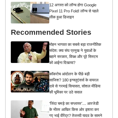
12 अगस्त को लॉन्च होगा Google
Pixel 11 Pro Fold! लॉन्च से पहले
लीक हुआ डिजाइन
Recommended Stories
मोहन भागवत का सबसे बड़ा राजनीतिक
संदेश: क्या संघ प्रमुख ने युवाओं के
बहाने सरकार, विपक्ष और पूरे सिस्टम
को आईना दिखाया?
कॉकरोच आंदोलन के पीछे बड़ी
साजिश? 180 इन्फ्लुएंसर्स के वायरल
दावे से गरमाई सियासत, सोशल मीडिया
की भूमिका पर उठे सवाल
‘जिंदा चमड़े का सप्लायर’… आरजेडी
के भीतर आखिर किस ओर इशारा कर
गए भाई वीरेंद्र? तेजस्वी यादव के सामने