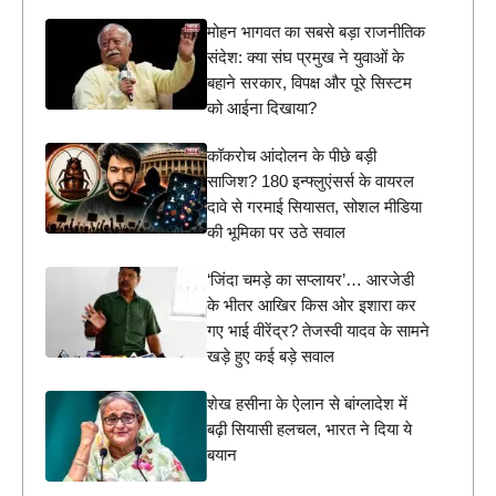
मोहन भागवत का सबसे बड़ा राजनीतिक
संदेश: क्या संघ प्रमुख ने युवाओं के
बहाने सरकार, विपक्ष और पूरे सिस्टम
को आईना दिखाया?
कॉकरोच आंदोलन के पीछे बड़ी
साजिश? 180 इन्फ्लुएंसर्स के वायरल
दावे से गरमाई सियासत, सोशल मीडिया
की भूमिका पर उठे सवाल
‘जिंदा चमड़े का सप्लायर’… आरजेडी
के भीतर आखिर किस ओर इशारा कर
गए भाई वीरेंद्र? तेजस्वी यादव के सामने
खड़े हुए कई बड़े सवाल
शेख हसीना के ऐलान से बांग्लादेश में
बढ़ी सियासी हलचल, भारत ने दिया ये
बयान