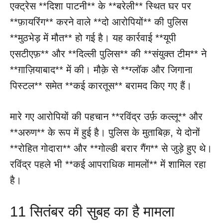
एक्ट्रेस **दिशा पाटनी** के **बरेली** स्थित घर पर
**फ़ायरिंग** करने वाले **दो आरोपियों** की पुलिस
**मुठभेड़ में मौत** हो गई है। यह कार्रवाई **यूपी
एसटीएफ़** और **दिल्ली पुलिस** की **संयुक्त टीम** ने
**ग़ाज़ियाबाद** में की। मौक़े से **ग्लॉक और जिगाना
पिस्टल** समेत **कई कारतूस** बरामद किए गए हैं।
मारे गए आरोपियों की पहचान **रविंद्र उर्फ़ कल्लू** और
**अरुण** के रूप में हुई है। पुलिस के मुताबिक़, ये दोनों
**रोहित गोदारा** और **गोल्डी बरार गैंग** से जुड़े हुए थे।
रविंद्र पहले भी **कई आपराधिक मामलों** में शामिल रहा
है।
11 सितंबर की सुबह का है मामला