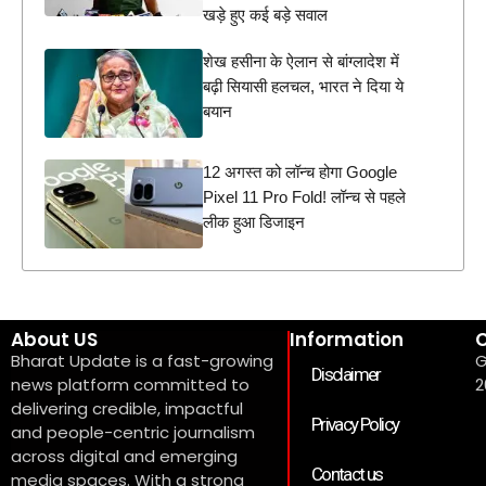
खड़े हुए कई बड़े सवाल
शेख हसीना के ऐलान से बांग्लादेश में
बढ़ी सियासी हलचल, भारत ने दिया ये
बयान
12 अगस्त को लॉन्च होगा Google
Pixel 11 Pro Fold! लॉन्च से पहले
लीक हुआ डिजाइन
About US
Information
C
Bharat Update is a fast-growing
G
Disclaimer
news platform committed to
2
delivering credible, impactful
Privacy Policy
and people-centric journalism
across digital and emerging
Contact us
media spaces. With a strong