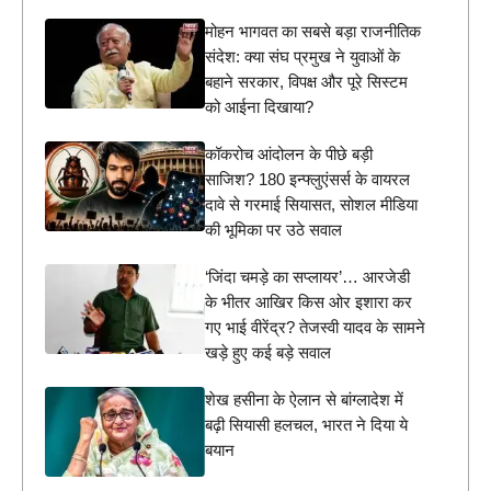
मोहन भागवत का सबसे बड़ा राजनीतिक
संदेश: क्या संघ प्रमुख ने युवाओं के
बहाने सरकार, विपक्ष और पूरे सिस्टम
को आईना दिखाया?
कॉकरोच आंदोलन के पीछे बड़ी
साजिश? 180 इन्फ्लुएंसर्स के वायरल
दावे से गरमाई सियासत, सोशल मीडिया
की भूमिका पर उठे सवाल
‘जिंदा चमड़े का सप्लायर’… आरजेडी
के भीतर आखिर किस ओर इशारा कर
गए भाई वीरेंद्र? तेजस्वी यादव के सामने
खड़े हुए कई बड़े सवाल
शेख हसीना के ऐलान से बांग्लादेश में
बढ़ी सियासी हलचल, भारत ने दिया ये
बयान