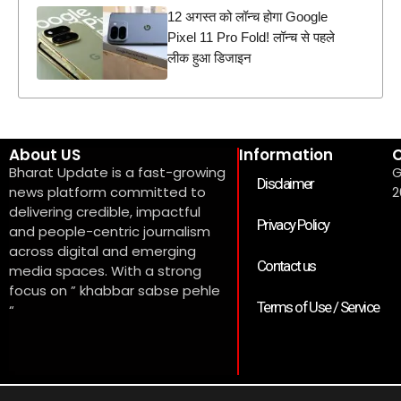
12 अगस्त को लॉन्च होगा Google
Pixel 11 Pro Fold! लॉन्च से पहले
लीक हुआ डिजाइन
About US
Information
C
Bharat Update is a fast-growing
G
Disclaimer
news platform committed to
2
delivering credible, impactful
Privacy Policy
and people-centric journalism
across digital and emerging
Contact us
media spaces. With a strong
focus on ” khabbar sabse pehle
Terms of Use / Service
“