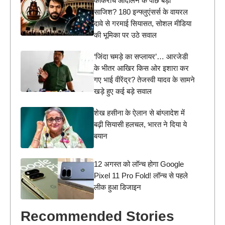
कॉकरोच आंदोलन के पीछे बड़ी
साजिश? 180 इन्फ्लुएंसर्स के वायरल
दावे से गरमाई सियासत, सोशल मीडिया
की भूमिका पर उठे सवाल
‘जिंदा चमड़े का सप्लायर’… आरजेडी
के भीतर आखिर किस ओर इशारा कर
गए भाई वीरेंद्र? तेजस्वी यादव के सामने
खड़े हुए कई बड़े सवाल
शेख हसीना के ऐलान से बांग्लादेश में
बढ़ी सियासी हलचल, भारत ने दिया ये
बयान
12 अगस्त को लॉन्च होगा Google
Pixel 11 Pro Fold! लॉन्च से पहले
लीक हुआ डिजाइन
Recommended Stories