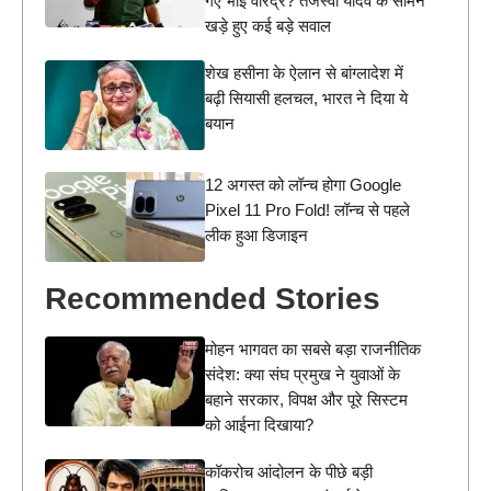
गए भाई वीरेंद्र? तेजस्वी यादव के सामने
खड़े हुए कई बड़े सवाल
शेख हसीना के ऐलान से बांग्लादेश में
बढ़ी सियासी हलचल, भारत ने दिया ये
बयान
12 अगस्त को लॉन्च होगा Google
Pixel 11 Pro Fold! लॉन्च से पहले
लीक हुआ डिजाइन
Recommended Stories
मोहन भागवत का सबसे बड़ा राजनीतिक
संदेश: क्या संघ प्रमुख ने युवाओं के
बहाने सरकार, विपक्ष और पूरे सिस्टम
को आईना दिखाया?
कॉकरोच आंदोलन के पीछे बड़ी