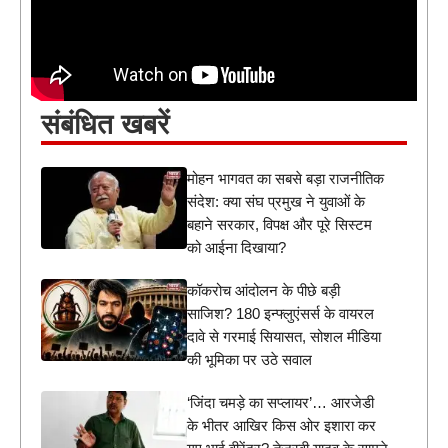
संबंधित खबरें
मोहन भागवत का सबसे बड़ा राजनीतिक
संदेश: क्या संघ प्रमुख ने युवाओं के
बहाने सरकार, विपक्ष और पूरे सिस्टम
को आईना दिखाया?
कॉकरोच आंदोलन के पीछे बड़ी
साजिश? 180 इन्फ्लुएंसर्स के वायरल
दावे से गरमाई सियासत, सोशल मीडिया
की भूमिका पर उठे सवाल
‘जिंदा चमड़े का सप्लायर’… आरजेडी
के भीतर आखिर किस ओर इशारा कर