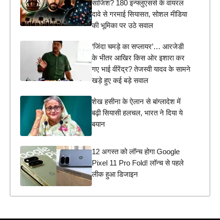
साजिश? 180 इन्फ्लुएंसर्स के वायरल
दावे से गरमाई सियासत, सोशल मीडिया
की भूमिका पर उठे सवाल
‘जिंदा चमड़े का सप्लायर’… आरजेडी
के भीतर आखिर किस ओर इशारा कर
गए भाई वीरेंद्र? तेजस्वी यादव के सामने
खड़े हुए कई बड़े सवाल
शेख हसीना के ऐलान से बांग्लादेश में
बढ़ी सियासी हलचल, भारत ने दिया ये
बयान
12 अगस्त को लॉन्च होगा Google
Pixel 11 Pro Fold! लॉन्च से पहले
लीक हुआ डिजाइन