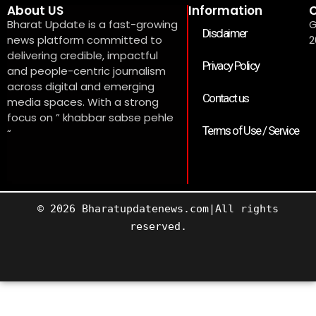
About US
Information
C
Bharat Update is a fast-growing
G
Disclaimer
news platform committed to
2
delivering credible, impactful
Privacy Policy
and people-centric journalism
across digital and emerging
Contact us
media spaces. With a strong
focus on ” khabbar sabse pehle
Terms of Use / Service
“
© 2026 Bharatupdatenews.com|All rights
reserved.