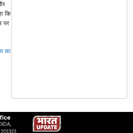
 और
हा कि
खर पर
हत का
fice
OIDA,
201301