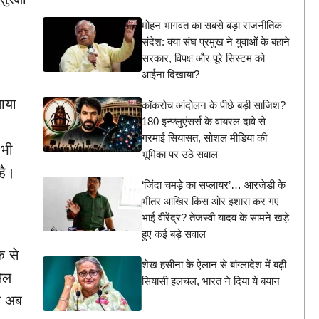
मोहन भागवत का सबसे बड़ा राजनीतिक
संदेश: क्या संघ प्रमुख ने युवाओं के बहाने
सरकार, विपक्ष और पूरे सिस्टम को
आईना दिखाया?
ाया
कॉकरोच आंदोलन के पीछे बड़ी साजिश?
180 इन्फ्लुएंसर्स के वायरल दावे से
गरमाई सियासत, सोशल मीडिया की
 भी
भूमिका पर उठे सवाल
है।
‘जिंदा चमड़े का सप्लायर’… आरजेडी के
भीतर आखिर किस ओर इशारा कर गए
भाई वीरेंद्र? तेजस्वी यादव के सामने खड़े
हुए कई बड़े सवाल
क से
शेख हसीना के ऐलान से बांग्लादेश में बढ़ी
िल
सियासी हलचल, भारत ने दिया ये बयान
स अब