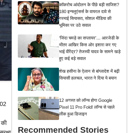
कॉकरोच आंदोलन के पीछे बड़ी साजिश?
180 इन्फ्लुएंसर्स के वायरल दावे से
गरमाई सियासत, सोशल मीडिया की
भूमिका पर उठे सवाल
‘जिंदा चमड़े का सप्लायर’… आरजेडी के
भीतर आखिर किस ओर इशारा कर गए
भाई वीरेंद्र? तेजस्वी यादव के सामने खड़े
हुए कई बड़े सवाल
शेख हसीना के ऐलान से बांग्लादेश में बढ़ी
सियासी हलचल, भारत ने दिया ये बयान
12 अगस्त को लॉन्च होगा Google
(02
Pixel 11 Pro Fold! लॉन्च से पहले
लीक हुआ डिजाइन
ी की
Recommended Stories
ुरक्षा