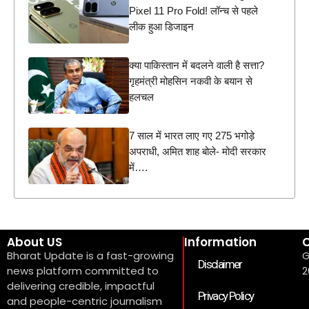
Pixel 11 Pro Fold! लॉन्च से पहले
लीक हुआ डिजाइन
क्या पाकिस्तान में बदलने वाली है सत्ता?
गृहमंत्री मोहसिन नकवी के बयान से
हलचल
7 साल में भारत लाए गए 275 भगोड़े
अपराधी, अमित शाह बोले- मोदी सरकार
में….
About US
Information
C
Bharat Update is a fast-growing
G
Disclaimer
news platform committed to
2
delivering credible, impactful
Privacy Policy
and people-centric journalism