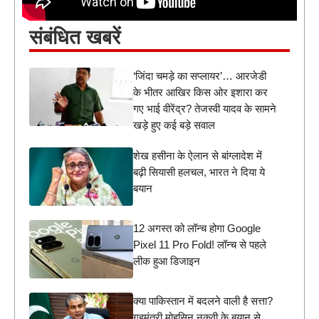
संबंधित खबरें
‘जिंदा चमड़े का सप्लायर’… आरजेडी
के भीतर आखिर किस ओर इशारा कर
गए भाई वीरेंद्र? तेजस्वी यादव के सामने
खड़े हुए कई बड़े सवाल
शेख हसीना के ऐलान से बांग्लादेश में
बढ़ी सियासी हलचल, भारत ने दिया ये
बयान
12 अगस्त को लॉन्च होगा Google
Pixel 11 Pro Fold! लॉन्च से पहले
लीक हुआ डिजाइन
क्या पाकिस्तान में बदलने वाली है सत्ता?
गृहमंत्री मोहसिन नकवी के बयान से