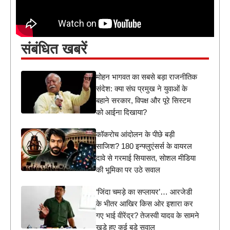
संबंधित खबरें
मोहन भागवत का सबसे बड़ा राजनीतिक
संदेश: क्या संघ प्रमुख ने युवाओं के
बहाने सरकार, विपक्ष और पूरे सिस्टम
को आईना दिखाया?
कॉकरोच आंदोलन के पीछे बड़ी
साजिश? 180 इन्फ्लुएंसर्स के वायरल
दावे से गरमाई सियासत, सोशल मीडिया
की भूमिका पर उठे सवाल
‘जिंदा चमड़े का सप्लायर’… आरजेडी
के भीतर आखिर किस ओर इशारा कर
गए भाई वीरेंद्र? तेजस्वी यादव के सामने
खड़े हुए कई बड़े सवाल