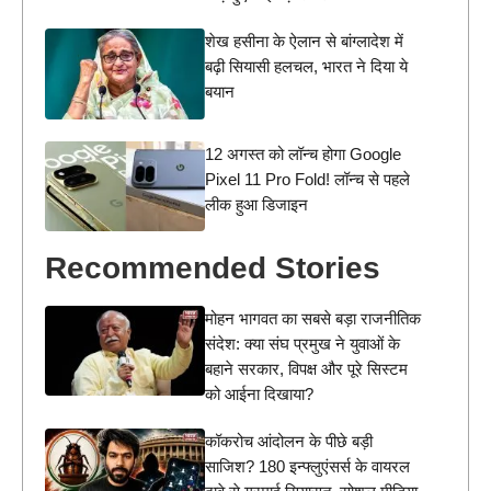
शेख हसीना के ऐलान से बांग्लादेश में
बढ़ी सियासी हलचल, भारत ने दिया ये
बयान
12 अगस्त को लॉन्च होगा Google
Pixel 11 Pro Fold! लॉन्च से पहले
लीक हुआ डिजाइन
Recommended Stories
मोहन भागवत का सबसे बड़ा राजनीतिक
संदेश: क्या संघ प्रमुख ने युवाओं के
बहाने सरकार, विपक्ष और पूरे सिस्टम
को आईना दिखाया?
कॉकरोच आंदोलन के पीछे बड़ी
साजिश? 180 इन्फ्लुएंसर्स के वायरल