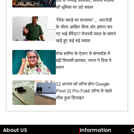
दावे से गरमाई सियासत, सोशल मीडिया
की भूमिका पर उठे सवाल
‘जिंदा चमड़े का सप्लायर’… आरजेडी
के भीतर आखिर किस ओर इशारा कर
गए भाई वीरेंद्र? तेजस्वी यादव के सामने
खड़े हुए कई बड़े सवाल
शेख हसीना के ऐलान से बांग्लादेश में
बढ़ी सियासी हलचल, भारत ने दिया ये
बयान
12 अगस्त को लॉन्च होगा Google
Pixel 11 Pro Fold! लॉन्च से पहले
लीक हुआ डिजाइन
About US
Information
C