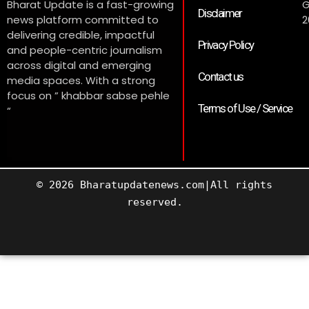
Bharat Update is a fast-growing
G
Disclaimer
news platform committed to
2
delivering credible, impactful
Privacy Policy
and people-centric journalism
across digital and emerging
Contact us
media spaces. With a strong
focus on ” khabbar sabse pehle
Terms of Use / Service
“
© 2026 Bharatupdatenews.com|All rights
reserved.