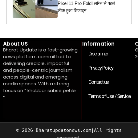
Pixel 11 Pro Fold! लॉन्च से पहले
लीक हुआ डिजाइन
About US
Information
C
Bharat Update is a fast-growing
G
Disclaimer
news platform committed to
2
delivering credible, impactful
Privacy Policy
and people-centric journalism
across digital and emerging
Contact us
media spaces. With a strong
focus on ” khabbar sabse pehle
Terms of Use / Service
“
© 2026 Bharatupdatenews.com|All rights