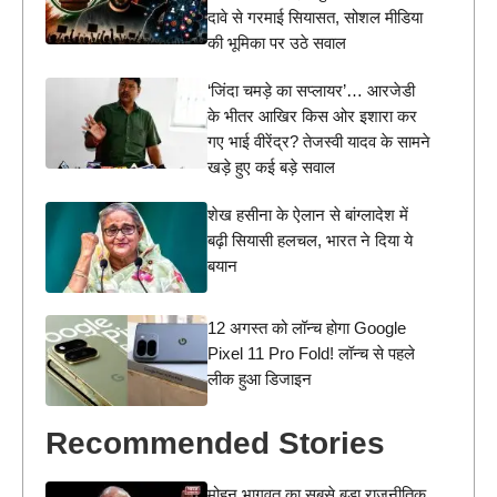
दावे से गरमाई सियासत, सोशल मीडिया
की भूमिका पर उठे सवाल
‘जिंदा चमड़े का सप्लायर’… आरजेडी
के भीतर आखिर किस ओर इशारा कर
गए भाई वीरेंद्र? तेजस्वी यादव के सामने
खड़े हुए कई बड़े सवाल
शेख हसीना के ऐलान से बांग्लादेश में
बढ़ी सियासी हलचल, भारत ने दिया ये
बयान
12 अगस्त को लॉन्च होगा Google
Pixel 11 Pro Fold! लॉन्च से पहले
लीक हुआ डिजाइन
Recommended Stories
मोहन भागवत का सबसे बड़ा राजनीतिक