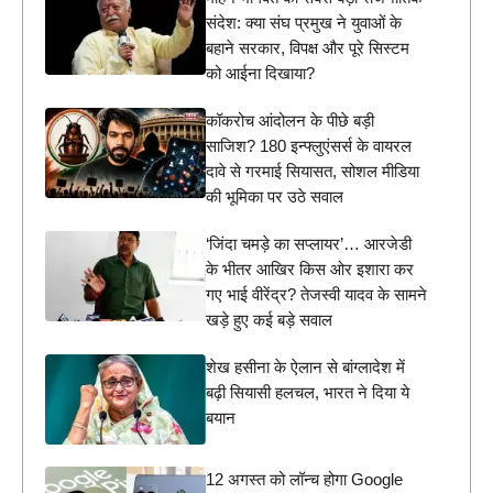
संदेश: क्या संघ प्रमुख ने युवाओं के
बहाने सरकार, विपक्ष और पूरे सिस्टम
को आईना दिखाया?
कॉकरोच आंदोलन के पीछे बड़ी
साजिश? 180 इन्फ्लुएंसर्स के वायरल
दावे से गरमाई सियासत, सोशल मीडिया
की भूमिका पर उठे सवाल
‘जिंदा चमड़े का सप्लायर’… आरजेडी
के भीतर आखिर किस ओर इशारा कर
गए भाई वीरेंद्र? तेजस्वी यादव के सामने
खड़े हुए कई बड़े सवाल
शेख हसीना के ऐलान से बांग्लादेश में
बढ़ी सियासी हलचल, भारत ने दिया ये
बयान
12 अगस्त को लॉन्च होगा Google